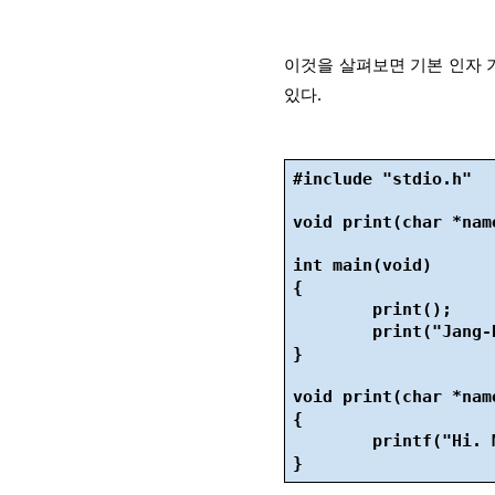
이것을 살펴보면 기본 인자 
있다.
#include "stdio.h"
void print(char *n
int main(void)
{
print();
print("Jang-
}
void print(char *nam
{
printf("Hi. 
}