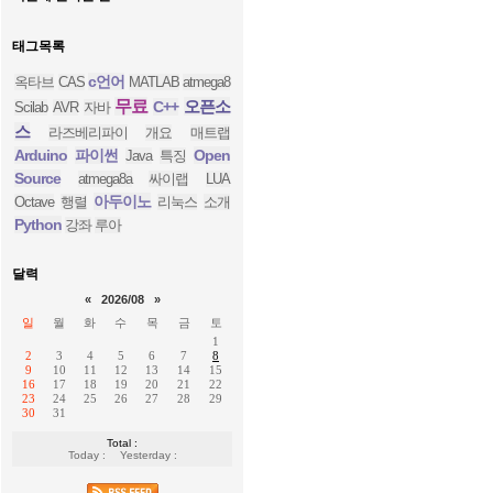
태그목록
c언어
옥타브
CAS
MATLAB
atmega8
무료
오픈소
C++
Scilab
AVR
자바
스
라즈베리파이
개요
매트랩
Arduino
파이썬
Open
Java
특징
Source
atmega8a
싸이랩
LUA
아두이노
Octave
행렬
리눅스
소개
Python
강좌
루아
달력
«
2026/08
»
일
월
화
수
목
금
토
1
2
3
4
5
6
7
8
9
10
11
12
13
14
15
16
17
18
19
20
21
22
23
24
25
26
27
28
29
30
31
Total :
Today :
Yesterday :