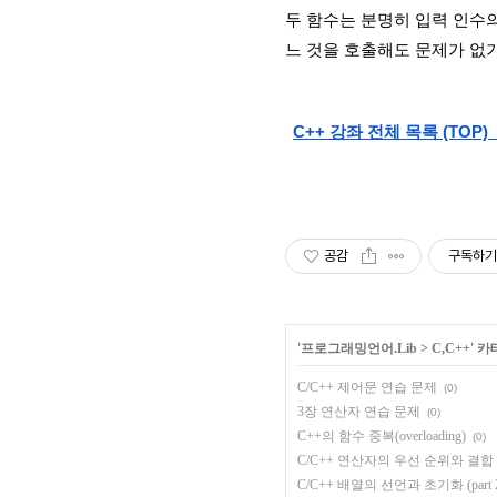
두 함수는 분명히 입력 인수의 
느 것을 호출해도 문제가 없
C++ 강좌 전체 목록 (TOP)  
공감
구독하기
'
프로그래밍언어.Lib
>
C,C++
' 
C/C++ 제어문 연습 문제
(0)
3장 연산자 연습 문제
(0)
C++의 함수 중복(overloading)
(0)
C/C++ 연산자의 우선 순위와 결합
C/C++ 배열의 선언과 초기화 (part 2 