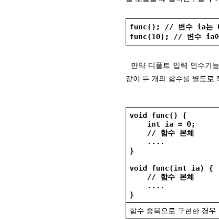
func(); // 변수 ia
func(10); // 변수 
  만약 디폴트 입력 인수기능이 없이 함수 중복으로만 이를 구현한다면 다음 그림의 좌측과 
같이 두 개의 함수를 별도로 
void func() {
    int ia = 0;
    // 함수 본체
    ....
}
void func(int ia) {
    // 함수 본체
    ....
}
함수 중복으로 구현한 경우