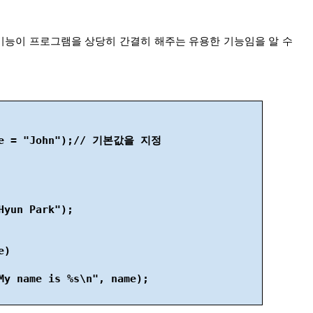
기능이 프로그램을 상당히 간결히 해주는 유용한 기능임을 알 수 
ame = "John");// 기본값을 지정
Hyun Park");
e)
My name is %s\n", name);