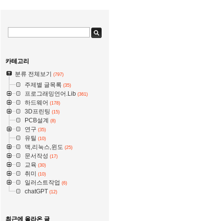
카테고리
분류 전체보기
(797)
주제별 글목록
(35)
프로그래밍언어.Lib
(361)
하드웨어
(178)
3D프린팅
(15)
PCB설계
(8)
연구
(35)
유틸
(10)
맥,리눅스,윈도
(25)
문서작성
(17)
교육
(30)
취미
(10)
일러스트작업
(6)
chatGPT
(12)
최근에 올라온 글