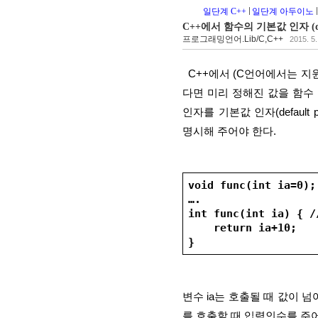
일단계 C++
일단계 아두이노
C++에서 함수의 기본값 인자 (defa
프로그래밍언어.Lib/C,C++
2015. 5.
  C++에서 (C언어에서는 지원되지 않음) 함수가 호출될　때 입력 인자에 값이 넘어오지 않는
다면 미리 정해진 값을 함수
인자를 기본값 인자(default
명시해 주어야 한다.
void func(int ia
….
int func(int ia) 
    return ia+10;
}
변수 ia는 호출될 때 값이 
를 호출할 때 입력인수를 주어