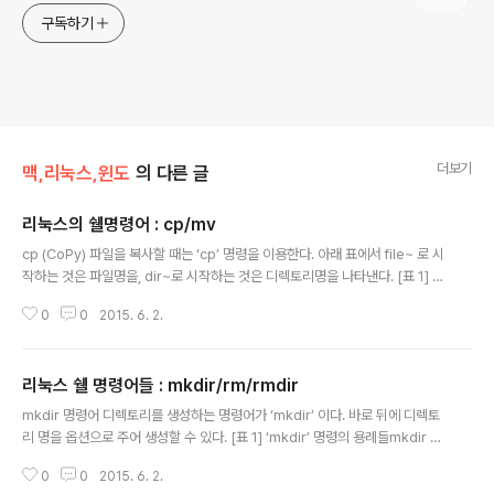
구독하기
더보기
맥,리눅스,윈도
의 다른 글
리눅스의 쉘명령어 : cp/mv
글 내용
cp (CoPy) 파일을 복사할 때는 ‘cp’ 명령을 이용한다. 아래 표에서 file~ 로 시
작하는 것은 파일명을, dir~로 시작하는 것은 디렉토리명을 나타낸다. [표 1] c
p 명령어의 용례들cp fileSrc fileDestfileSrc를 fileDest로 (이름을 바꿔
0
0
2015. 6. 2.
서) 복사한다.cp fileSrc dirDestfileSrc를 dirDest 안에 (같은 이름으로) 복
사한다.cp fileSrc dir/fileDestfileSrc를 dir 디렉토리 밑의 fileDest로 (이
름을 바꿔서) 복사한다.cp -r dirSrc dirDest디렉토리 안의 내용을 모두 복사
리눅스 쉘 명령어들 : mkdir/rm/rmdir
한다.(dirDest가 없다면 새로 생성한 후 복사한다.) mv (MoVe) 파일이나 디
글 내용
렉토리의 이동시킬 때 mv 명령을 사용하는데 이름을..
mkdir 명령어 디렉토리를 생성하는 명령어가 ‘mkdir’ 이다. 바로 뒤에 디렉토
리 명을 옵션으로 주어 생성할 수 있다. [표 1] ‘mkdir’ 명령의 용례들mkdir di
rNamedirName 이라는 디렉토리를 현재 위치에 생성mkdir dir1 dir2 dir3
0
0
2015. 6. 2.
동시에 여러 개의 디렉토리를 생성한다.mkdir -p dir1/dir2/dir3-p 옵션을