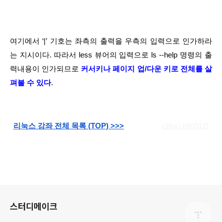
여기에서 ‘|’ 기호는 좌측의 출력을 우측의 입력으로 인가하라
는 지시이다. 따라서 less 뷰어의 입력으로 ls --help 명령의 출
력내용이 인가되므로 
커서키나 페이지 업/다운 키로 전체를 살
펴볼 수 있다
.
리눅스 강좌 전체 목록 (TOP) >>>
c{lnx},n{ln012}
로그 정보
스터디메이크