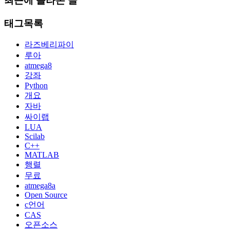
최근에 올라온 글
태그목록
라즈베리파이
루아
atmega8
강좌
Python
개요
자바
싸이랩
LUA
Scilab
C++
MATLAB
행렬
무료
atmega8a
Open Source
c언어
CAS
오픈소스