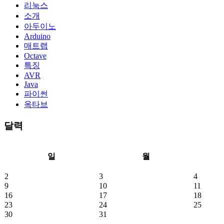
리눅스
소개
아두이노
Arduino
매트랩
Octave
특징
AVR
Java
파이썬
옥타브
달력
일
월
2
3
4
9
10
11
16
17
18
23
24
25
30
31