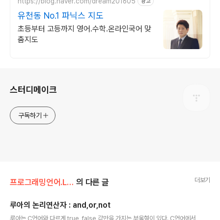
https://blog.naver.com/dream201605
광고
유천동 No.1 파닉스 지도
초등부터 고등까지 영어.수학.온라인국어 맞
춤지도
로그 정보
스터디메이크
구독하기
더보기
프로그래밍언어.Lib/루아(Lua)
의 다른 글
루아의 논리연산자 : and,or,not
글 내용
루아는 C언어와 다르게 true, false 값만을 가지는 부울형이 있다. C언어에서