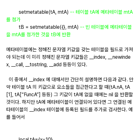
setmetatable(tA, mtA)
-- 테이블 tA에 메타테이블 mtA
를 첨가
tB = setmetatable({}, mtA)
-- 빈 테이블에 메타테이블
을 mtA를 첨가한 것을 tB에 반환
메타테이블에는 정해진 문자열 키값을 갖는 테이블을 필드로 가져
야 되는데 이 미리 정해진 문자열 키값들은 __index, __newinde
x, __call, __tostring, __add 등등이 있다.
이 중에서 __index 에 대해서만 간단히 설명하면 다음과 같다. 만
약 테이블 tA 의 키값으로 요소들을 접근한다고 할 때(tA.nA, tA
[1], tA[“FuncA”] 등등) 그 키값이 tA에 없을 때에는 nil 을 반환할
것이다. 하지만 tA에 메타테이블이 연결되어 있다면 그 연결된 메
타테이블의 __index 테이블에 등록된 필드를 추가로 검사한다. 예
를 들어서
local tA={x=10}