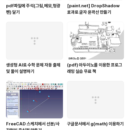
pdf파일에 주석(그림,메모,형광
[paint.net] DropShadow
펜) 달기
효과로 글자 윤곽선 만들기
생성형 AI로 수학 문제 자동 출제
(pdf) 아두이노를 이용한 프로그
및 풀이 설명하기
래밍 실습 무료 책
FreeCAD 스케치에서 선분/사
구글문서에서 g(math) 이용하기