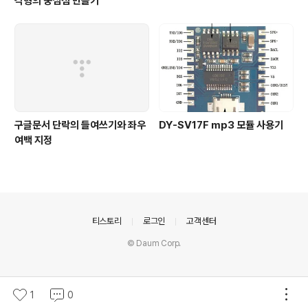
각형의 중심점 만들기
구글문서 단락의 들여쓰기와 좌우
DY-SV17F mp3 모듈 사용기
여백 지정
의안내
티스토리
로그인
고객센터
© Daum Corp.
1
0