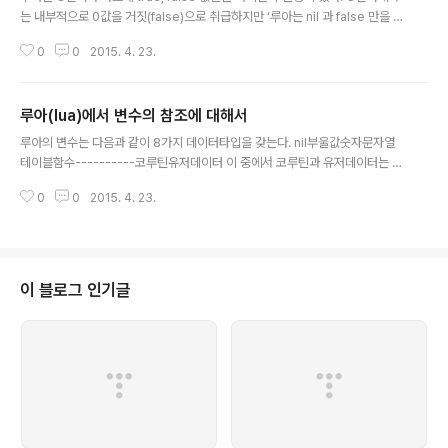
는 내부적으로 0값을 거짓(false)으로 취급하지만 ‘루아는 nil 과 false 만을 거
짓으로 간주한다’ 는 점을 유의해야 한다. 정수 0도 루아에서는 진리값이 true
0
0
2015. 4. 23.
이다. C언어에 익숙했다면 참 헷갈리기 쉬운 부분이다. 이 사실을 염두에 두고
루아의 논리연산자를 살펴보자. 루아의 논리연산자는 and, or, not 세 가지가
있다. 각각의 동작을 정리하면 다음과 같다. not A - A가 거짓이면 (즉 nil 혹은
루아(lua)에서 변수의 참조에 대해서
false이면) true, 아니면 false 반환A and B — A가 거짓이면 (즉 nil 혹은 fa
글 내용
lse이면) A를 바로 반환, A가 참이면 B를 반환A or B — A가 참이면 (즉 nil도
루아의 변수는 다음과 같이 8가지 데이터타입을 갖는다. nil부울값숫자문자열
fal..
테이블함수----------코루틴유저데이터 이 중에서 코루틴과 유저데이터는 코
로나SDK와 별로 관련이 없으므로 제외하고 나머지 여섯 개 중 참조를 갖는 것
0
0
2015. 4. 23.
은 함수와 테이블이다. 문자열은 참조가 아니라는 것에 유의해야 한다. 참조란
실제 데이터가 저장된 곳을 가리키는 주소이다. (사실 참조도 주소'값'이므로 루
아는 다 값이라고 주장하기도 하지만 혼동의 여지가 있으므로 여기서는 참조와
값을 구분하도록 하겠다.)따라서 만약 어떤 테이블을 함수의 입력파라메터로 넘
길 때 참조가 넘어가므로 그것을 받아서 조작하면 원래의 테이블값도 바뀌게 된
이 블로그 인기글
다. ┏━━━━━━━━━━━━━━━━━━━━━━━━━━━
━┓ local function Func1(a,..