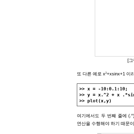
[그
2
또 다른 예로 x
+xsinx+1
>> x = -10:0.1:10;
>> y = x.^2 + x .*si
>> plot(x,y)
여기에서도 두 번째 줄에 (.
연산을 수행해야 하기 때문이