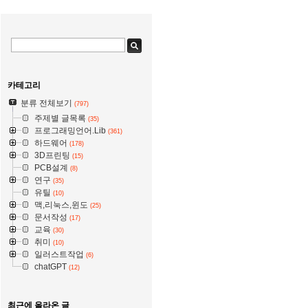
카테고리
분류 전체보기
(797)
주제별 글목록
(35)
프로그래밍언어.Lib
(361)
하드웨어
(178)
3D프린팅
(15)
PCB설계
(8)
연구
(35)
유틸
(10)
맥,리눅스,윈도
(25)
문서작성
(17)
교육
(30)
취미
(10)
일러스트작업
(6)
chatGPT
(12)
최근에 올라온 글