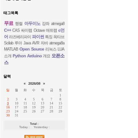
태그목록
무료
아두이노
행렬
강좌
atmega8
C++
c언
CAS
싸이랩
Octave
매트랩
어
파이썬
라즈베리파이
특징
옥타브
Scilab
루아
Java
AVR
자바
atmega8a
Open Source
MATLAB
리눅스
LUA
오픈소
Python
Arduino
소개
개요
스
달력
«
2026/08
»
일
월
화
수
목
금
토
1
2
3
4
5
6
7
8
9
10
11
12
13
14
15
16
17
18
19
20
21
22
23
24
25
26
27
28
29
30
31
Total :
Today :
Yesterday :