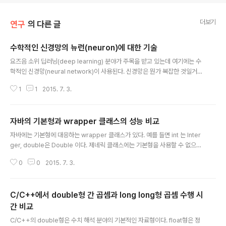
더보기
연구
의 다른 글
수학적인 신경망의 뉴런(neuron)에 대한 기술
글 내용
요즈음 소위 딥러닝(deep learning) 분야가 주목을 받고 있는데 여기에는 수
학적인 신경망(neural network)이 사용된다. 신경망은 뭔가 복잡한 것일거라
고 오해하기 쉬운데 사실 그 구조는 상당히 단순하다. 여기에서는 신경망을 구
1
1
2015. 7. 3.
성하는 가장 기본적인 단위인 뉴런(neuron)에 대해서 알아보도록 하겠다. 뉴
런은 입력 신호를 받아서 새로운 신호를 발생시키는 신경망의 기본적인 처리 단
위이다. 다음 [그림 1]에 개념도를 도시하였다. [그림 1] 뉴런의 개념도 이 그림
자바의 기본형과 wrapper 클래스의 성능 비교
에서 보면 원으로 도시된 뉴런은 입력들(이것은 또 다른 뉴런들의 출력들이다)
글 내용
을 받아서 그것을 이용한 어떤 계산을 수행한 후에 출력으로 내 보낸다. 이 출력
자바에는 기본형에 대응하는 wrapper 클래스가 있다. 예를 들면 int 는 Inter
이 다시 또 다른 뉴런의 입력으로 사용되는 것이다. 이러한 기본적인 수많은 뉴..
ger, double은 Double 이다. 제네릭 클래스에는 기본형을 사용할 수 없으므
로 이 wrapper 클래스를 사용해야 한다. 그런데 기본형과 wrapper클래스의
0
0
2015. 7. 3.
성능 차이가 궁금해서 다음과 같은 간단한 프로그래으로 시험해 보았다. pack
age wrappertest01; public class WrapperTest01 { public static lo
ng iter = 1000000L; public static int id; public static double db, dS
C/C++에서 double형 간 곱셈과 long long형 곱셈 수행 시
um; public static long le, ls; public static Double[] dArr; public stat
ic doub..
간 비교
글 내용
C/C++의 double형은 수치 해석 분야의 기본적인 자료형이다. float형은 정