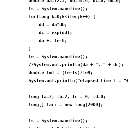
        double da=12.3, db=45.6, dc=0, dd=0;
        ls = System.nanoTime();
        for(long k=0;k<iter;k++) {
            dd = da*db;
            dc = exp(dd);
            da += 1e-8;
        }
        le = System.nanoTime();
        //System.out.println(da + ", " + dc);
        double tm1 = (le-ls)/1e9;
        System.out.println("elapsed time 1 = "
        long la=2, lb=2, lc = 0, ld=0;
        long[] larr = new long[2000];
        ls = System.nanoTime();