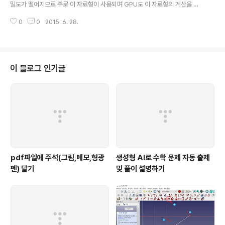
밀도가 떨어지므로 주로 이 자료형이 사용되며 GPU도 이 자료형의 계산을 고
속으로 수행하도록 설계된 것으로 알려져 있다. 그런데 long long int 형은 8
0
0
2015. 6. 28.
바이트 정수형 자료형인데 단순 곱셈의 경우 수행 속도에 시간 차가 많이 난다.
다음과 같은 간단한 c++ 프로그램을 내 노트북에서 실행시켜서 확인해 보았
다. #include #include #define ITER 100000000 //1억번int main() {cl
ock_t clkStart, clkEnd;double dt1, dt2;clkStart = clock();double da
= 10.1, db=11.2;for (long k=0; k
이 블로그 인기글
pdf파일에 주석(그림,메모,형광
생성형 AI로 수학 문제 자동 출제
펜) 달기
및 풀이 설명하기