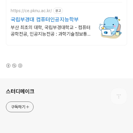
https://ce.pknu.ac.kr/
광고
국립부경대 컴퓨터인공지능학부
부산 최초의 대학, 국립부경대학교 - 컴퓨터
공학전공, 인공지능전공 : 과학기술정보통신
부 소프트웨어중심대학 187억 선정
(새창열림)
로그 정보
스터디메이크
구독하기