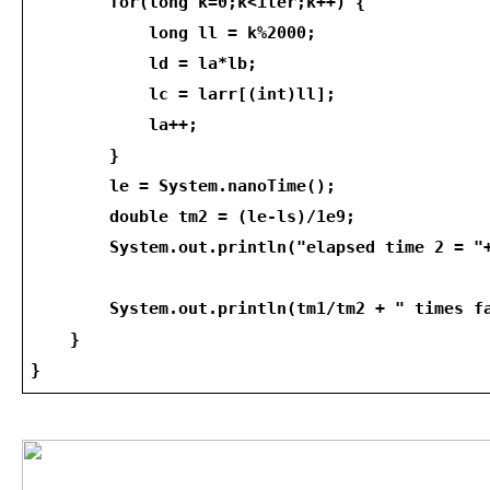
        for(long k=0;k<iter;k++) {
            long ll = k%2000;
            ld = la*lb;
            lc = larr[(int)ll];
            la++;
        }
        le = System.nanoTime();
        double tm2 = (le-ls)/1e9;
        System.out.println("elapsed time 2 = "
        System.out.println(tm1/tm2 + " times f
    }
}