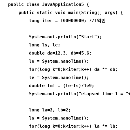
public class JavaApplication5 {
    public static void main(String[] args) {
        long iter = 100000000; //1억번
        System.out.println("Start");
        long ls, le;
        double da=12.3, db=45.6;
        ls = System.nanoTime();
        for(long k=0;k<iter;k++) da *= db;
        le = System.nanoTime();
        double tm1 = (le-ls)/1e9;
        System.out.println("elapsed time 1 = "
        long la=2, lb=2;
        ls = System.nanoTime();
        for(long k=0;k<iter;k++) la *= lb;