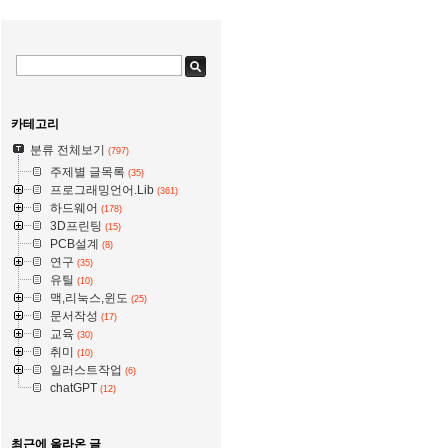
카테고리
분류 전체보기
(797)
주제별 글목록
(35)
프로그래밍언어.Lib
(361)
하드웨어
(178)
3D프린팅
(15)
PCB설계
(8)
연구
(35)
유틸
(10)
맥,리눅스,윈도
(25)
문서작성
(17)
교육
(30)
취미
(10)
일러스트작업
(6)
chatGPT
(12)
최근에 올라온 글