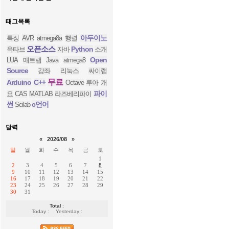
태그목록
아두이노
특징
AVR
atmega8a
행렬
오픈소스
Python
옥타브
자바
소개
Open
LUA
매트랩
Java
atmega8
Source
강좌
리눅스
싸이랩
무료
Arduino
C++
Octave
루아
개
파이
요
CAS
MATLAB
라즈베리파이
썬
c언어
Scilab
달력
«
2026/08
»
일
월
화
수
목
금
토
1
2
3
4
5
6
7
8
9
10
11
12
13
14
15
16
17
18
19
20
21
22
23
24
25
26
27
28
29
30
31
Total :
Today :
Yesterday :