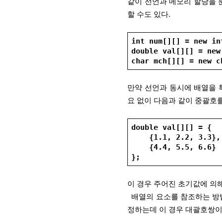
같이 선언과 메모리 할당을 
할 수도 있다.
int num[][] = new in
double val[][] = new
char mch[][] = new c
만약 선언과 동시에 배열을 
요 없이 다음과 같이 중괄호를
double val[][] = {
    {1.1, 2.2, 3.3},
    {4.4, 5.5, 6.6}
};
이 경우 주어진 초기값에 의
  배열의 요소를 참조하는 방법은 일차원 배열과 유사하게 변수명 뒤에 대괄호로 인덱스를 지
정하는데 이 경우 대괄호쌍이 