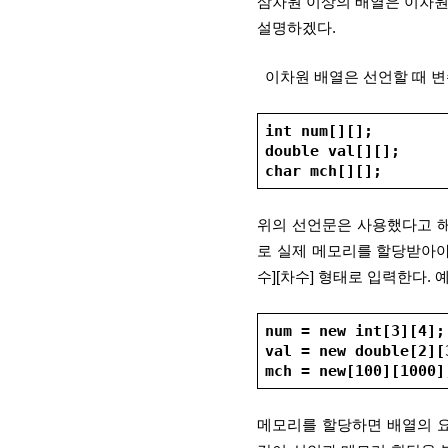
삼차원 이상의 배열은 이차원
설명하겠다.
  이차원 배열은 선언할 때 
int num[][];
double val[][];
char mch[][];
위의 선언문은 사용했다고 해
로 실제 메모리를 할당받아야 
수][차수] 형태로 입력한다. 
num = new int[3][4];
val = new double[2][
mch = new[100][1000]
메모리를 할당하면 배열의 요