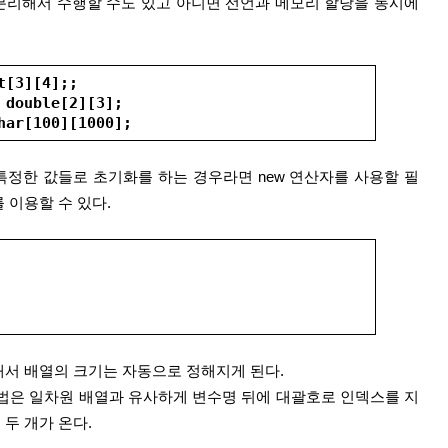
분리해서 수행할 수도 있고 아니면 선언과 메모리 할당을 동시에 
t[3][4];;
 double[2][3];
har[100][1000];
특정한 값들로 초기화를 하는 경우라면 new 연산자를 사용할 필
 이용할 수 있다.
해서 배열의 크기는 자동으로 정해지게 된다.
두 개가 온다.