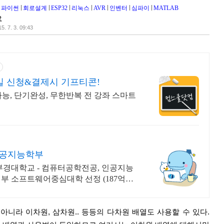
파이썬
회로설계
ESP32
리눅스
AVR
인벤터
심파이
MATLAB
요
5. 7. 3. 09:43
당일 신청&결제시 기프티콘!
가능, 단기완성, 무한반복 전 강좌 스마트
인공지능학부
부경대학교 - 컴퓨터공학전공, 인공지능
부 소프트웨어중심대학 선정 (187억원