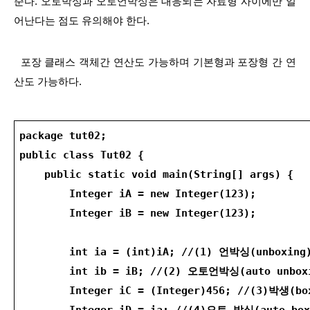
준다. 오토박싱과 오토언박싱은 대응되는 자료형 사이에만 일
어난다는 점도 유의해야 한다.
  포장 클래스 객체간 연산도 가능하며 기본형과 포장형 간 연
산도 가능하다.
package tut02;
public class Tut02 {
    public static void main(String[] args) {
        Integer iA = new Integer(123);
        Integer iB = new Integer(123);
        int ia = (int)iA; //(1) 언박싱(unboxing
        int ib = iB; //(2) 오토언박싱(auto unbox
        Integer iC = (Integer)456; //(3)박생(bo
        Integer iD = ia; //(4)오토 박싱(auto box