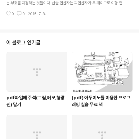
법형식의미++xx를 먼저 1증가시킨 후 그..
는 부호를 지정하는 것들이다. 산술 연산자는 피연산자가 두 개이므로 이항 연
산자이고 부호 연산자는 피연산자가 하나이므로 단항 연산자에 해당된다. 산술
0
0
2015. 7. 8.
연산자는 다음과 같은 것들이 있다. [표 1] 산술 연산자기호기능용례+덧셈/부
호12+13, a+b, 12.3+45.6+c, +12, +d-뺄셈/부호12-13, a-b, 12.3-45.
6-c, -12, -d*곱셈12*13, a*b, 12.3*45.6*c/나눗셈12/13, a/b, 12.3/4
5.6/c%나머지12%13, a%b 예를 들면 다음과 같다. int ia = 11, ib = 22, ic,
id, ie;ic = 1a + ib;id = ia – ib;ie = ia * ib; dou..
이 블로그 인기글
pdf파일에 주석(그림,메모,형광
(pdf) 아두이노를 이용한 프로그
펜) 달기
래밍 실습 무료 책