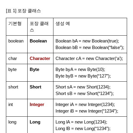
[표 1] 포장 클래스
기본형
포장 클래
생성 예
스
boolean
Boolean
Boolean bA = new Boolean(true);
Boolean bB = new Boolean(“false”);
char
Character
Character cA = new Character(‘a’);
byte
Byte
Byte byA = new Byte(10);
Byte byB = new Byte(“127”);
short
Short
Short sA = new Short(1234);
Short sB = new Short(“1234”);
int
Integer
Integer iA = new Integer(1234);
Integer iB = new Integer(“1234”);
long
Long
Long lA = new Long(1234);
Long lB = new Long(“1234”);