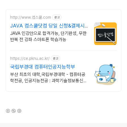
http://www.컴스쿨.com
광고
JAVA 컴스쿨닷컴 당일 신청&결제시
기프티콘!
JAVA 인강만으로 합격가능, 단기완성, 무한
반복 전 강좌 스마트폰 학습가능
https://ce.pknu.ac.kr/
광고
국립부경대 컴퓨터인공지능학부
부산 최초의 대학,국립부경대학 - 컴퓨터공
학전공, 인공지능전공 : 과학기술정보통신부
소프트웨어중심대학 187억 선정
(새창열림)
로그 정보