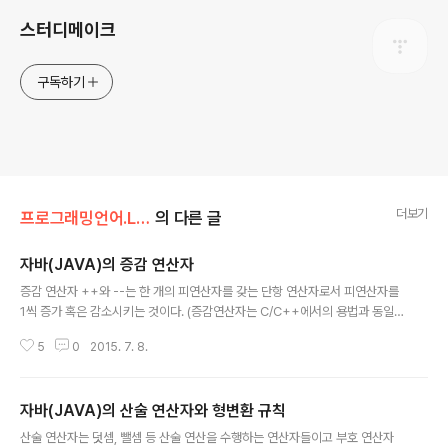
스터디메이크
구독하기
더보기
프로그래밍언어.Lib/자바(JAVA)
의 다른 글
자바(JAVA)의 증감 연산자
글 내용
증감 연산자 ++와 --는 한 개의 피연산자를 갖는 단항 연산자로서 피연산자를
1씩 증가 혹은 감소시키는 것이다. (증감연산자는 C/C++에서의 용법과 동일
하다.) 반복문에서 많이 사용되며 피연산자로서 정수형과 실수형 모두 사용할
5
0
2015. 7. 8.
수 있으나 주로 정수형 변수에 사용된다. int ia = 10;ia++; // ia = ia + 1 과 같
다. double da = 1.0;da++; // da = da + 1과 같다. 이와 같이 증감 연산자
는 수식을 간결하게 만들어주고 실행속도 면에서 좀 더 효율적이다. 이 연산자
자바(JAVA)의 산술 연산자와 형변환 규칙
는 매우 자주 쓰이는 연산자이지만 잘못 사용한 경우에는 발견하기 힘든 오류을
글 내용
발생시킬 수 있으므로 주의해서 사용해야 한다. [표 1] 증감 연산자의 종류와 용
산술 연산자는 덧셈, 뺄셈 등 산술 연산을 수행하는 연산자들이고 부호 연산자