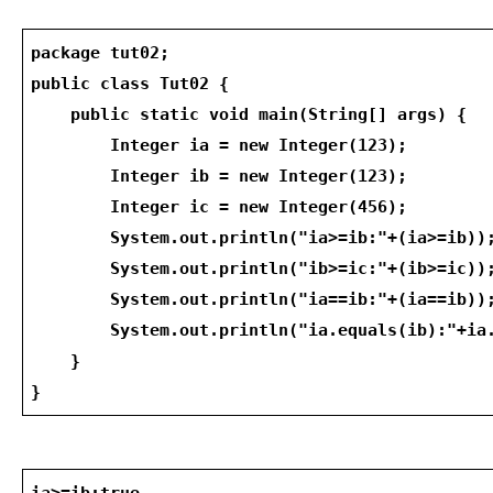
package tut02;
public class Tut02 {
    public static void main(String[] args) {
        Integer ia = new Integer(123);
        Integer ib = new Integer(123);
        Integer ic = new Integer(456);
        System.out.println("ia>=ib:"+(ia>=ib))
        System.out.println("ib>=ic:"+(ib>=ic))
        System.out.println("ia==ib:"+(ia==ib))
        System.out.println("ia.equals(ib):"+ia
    }
}
ia>=ib:true