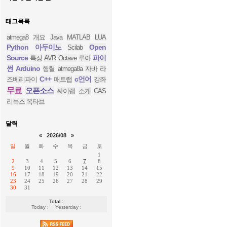
태그목록
atmega8
개요
Java
MATLAB
LUA
Python
아두이노
Open
Scilab
Source
파이
특징
AVR
Octave
루아
썬
Arduino
행렬
atmega8a
자바
라
C++
c언어
즈베리파이
매트랩
강좌
무료
오픈소스
싸이랩
소개
CAS
리눅스
옥타브
달력
«
2026/08
»
일
월
화
수
목
금
토
1
2
3
4
5
6
7
8
9
10
11
12
13
14
15
16
17
18
19
20
21
22
23
24
25
26
27
28
29
30
31
Total :
Today :
Yesterday :