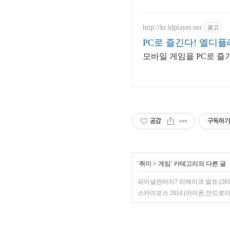
http://kr.ldplayer.net
광고
PC로 즐긴다! 엘디
모바일 게임을 PC로 
공감
구독하기
'
취미
>
게임
' 카테고리의 다른 글
파이널판타지7 리메이크 발표 (2015
스카이포스 2014 (아이폰,안드로이드) s