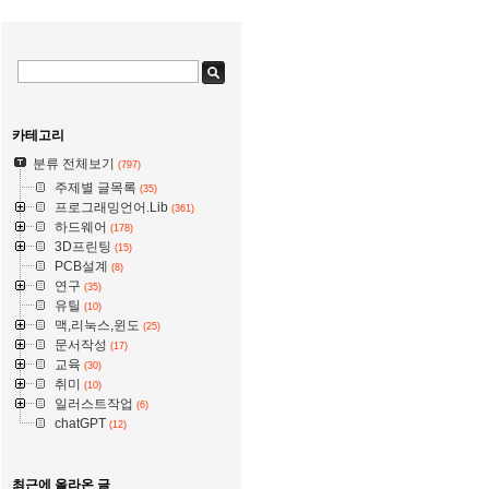
카테고리
분류 전체보기
(797)
주제별 글목록
(35)
프로그래밍언어.Lib
(361)
하드웨어
(178)
3D프린팅
(15)
PCB설계
(8)
연구
(35)
유틸
(10)
맥,리눅스,윈도
(25)
문서작성
(17)
교육
(30)
취미
(10)
일러스트작업
(6)
chatGPT
(12)
최근에 올라온 글