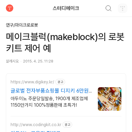
검색하기
스터디메이크
티스토리
연구/마이크로로봇
메이크블럭(makeblock)의 로봇
키트 제어 예
살레시오
2015. 4. 25. 11:28
https://www.digikey.kr/
광고
글로벌 전자부품쇼핑몰 디지키 6만원
이상 무료배송,당일발송
아두이노 주문당일발송, 1900개 제조업체
1150만가지 100%정품판매 초특가!
http://www.codingkit.co.kr
광고