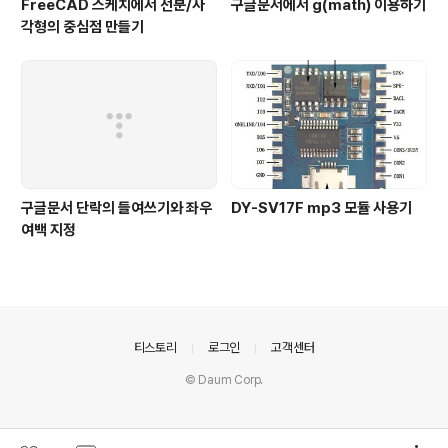
FreeCAD 스케치에서 선분/사
구글문서에서 g(math) 이용하기
각형의 중심점 만들기
구글문서 단락의 들여쓰기와 좌우
DY-SV17F mp3 모듈 사용기
여백 지정
의안내
티스토리
로그인
고객센터
© Daum Corp.