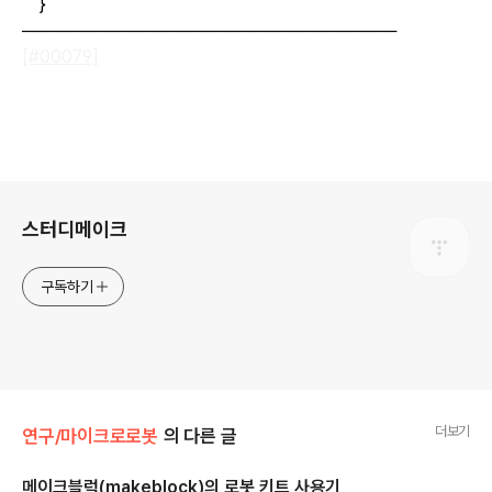
}
───────────────────────────────
[#00079]
로그 정보
스터디메이크
구독하기
더보기
연구/마이크로로봇
의 다른 글
메이크블럭(makeblock)의 로봇 키트 사용기