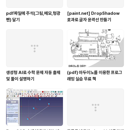
pdf파일에 주석(그림,메모,형광
[paint.net] DropShadow
펜) 달기
효과로 글자 윤곽선 만들기
생성형 AI로 수학 문제 자동 출제
(pdf) 아두이노를 이용한 프로그
및 풀이 설명하기
래밍 실습 무료 책