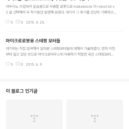
글 내용
아두이노 수업에서 실습용으로 사용할 로봇으로 makeblock 의 robot kit v
2 을 선택해서 두 학기동안 운영해 보았다. 여기서 그 후기를 간단히 기록하고
자 한다. 무환궤도 방식으로 조립한 로봇 장점부터 설명하면 프레임이 깔금하게
0
0
2015. 4. 25.
마감되어 있고 바퀴로봇과 무한궤도 방식의 로봇 둘다 만들 수 있다는 점이다.
레고의 치수에 맞추어진 깔끔한 알루미늄 기구부가 일단 인상적이다. 표면 처리
도 잘 되어있고 무엇보다 원하는 형태로 자유자재로 결합되도록 설계가 되어있
마이크로로봇용 스테핑 모터들
다. 조립 난이도도 그리 높지 않다. 모터 드라이브가 내장된 커스텀 아두이노 보
글 내용
드를 제어기로 사용하므로 아두이노 IDE를 사용하여 제어 프로그램을 작성할
여기에는 직접 검색해서 알아본 스테핑모터들에 대해서 기술하겠다. 먼저 이전
수 있다. 아두이노 라이브러리도 제공한다. 적외선 리모콘 세트와 초음파 센서
부터 알고 있던 것으로 마이크로마우스에 사용하기 적합한 국산 스테핑모터로
도 포함되어 있다...
NK243-01AT 가 있다. Unipola방식으로 아예 마이크로마우스를 겨냥해서
0
0
2015. 6. 9.
샤프트의 길이도 적당히 짧게 나온 것이다. 가격은 약 2만원 정도이다. [그림 1]
NK243-01AT 1.8°/Step정격전압: DC 4V Current:0.95A/PhaseResis
tance:4.2ohm/PhaseInductance:2.5mH/PhaseHolding Torque:1.6
Kgf-cmDetent Torque:120gf-cmRotor Inertia:38g-cmWeight:200
g 이것과 모델명이 비슷한 것으로 NK244-01AT 라는 스테핑모터가 있다. 외
이 블로그 인기글
형은 비슷한..