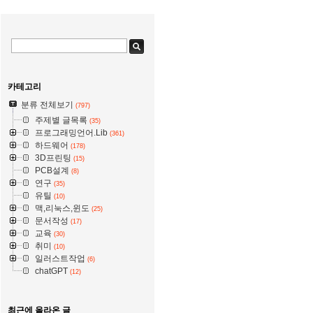
카테고리
분류 전체보기
(797)
주제별 글목록
(35)
프로그래밍언어.Lib
(361)
하드웨어
(178)
3D프린팅
(15)
PCB설계
(8)
연구
(35)
유틸
(10)
맥,리눅스,윈도
(25)
문서작성
(17)
교육
(30)
취미
(10)
일러스트작업
(6)
chatGPT
(12)
최근에 올라온 글