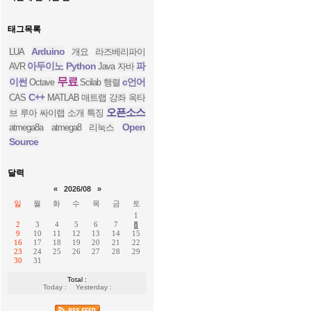
태그목록
Arduino
LUA
개요
라즈베리파이
아두이노
Python
파
AVR
Java
자바
무료
이썬
c언어
Octave
Scilab
행렬
C++
CAS
MATLAB
매트랩
강좌
옥타
오픈소스
브
루아
싸이랩
소개
특징
Open
atmega8a
atmega8
리눅스
Source
달력
«
2026/08
»
일
월
화
수
목
금
토
1
2
3
4
5
6
7
8
9
10
11
12
13
14
15
16
17
18
19
20
21
22
23
24
25
26
27
28
29
30
31
Total :
Today :
Yesterday :