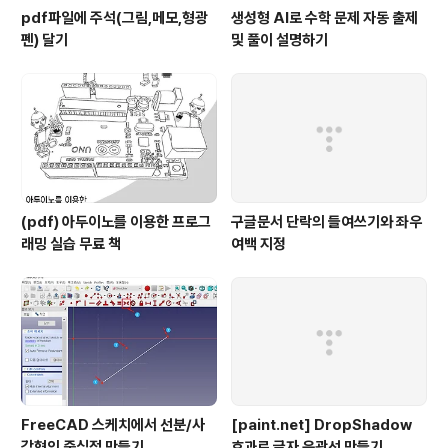
pdf파일에 주석(그림,메모,형광
생성형 AI로 수학 문제 자동 출제
펜) 달기
및 풀이 설명하기
(pdf) 아두이노를 이용한 프로그
구글문서 단락의 들여쓰기와 좌우
래밍 실습 무료 책
여백 지정
FreeCAD 스케치에서 선분/사
[paint.net] DropShadow
각형의 중심점 만들기
효과로 글자 윤곽선 만들기