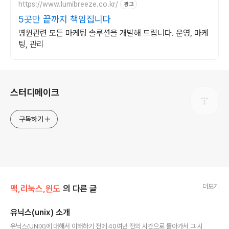
https://www.lumibreeze.co.kr/
광고
5곳만 끝까지 책임집니다
병원관련 모든 마케팅 솔루션을 개발해 드립니다. 운영, 마케
팅, 관리
로그 정보
스터디메이크
구독하기
더보기
맥,리눅스,윈도
의 다른 글
유닉스(unix) 소개
글 내용
유닉스(UNIX)에 대해서 이해하기 전에 40여년 전의 시간으로 돌아가서 그 시