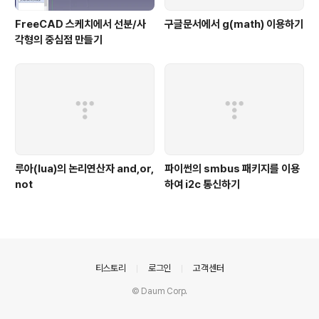
FreeCAD 스케치에서 선분/사
구글문서에서 g(math) 이용하기
각형의 중심점 만들기
루아(lua)의 논리연산자 and,or,
파이썬의 smbus 패키지를 이용
not
하여 i2c 통신하기
의안내
티스토리
로그인
고객센터
© Daum Corp.