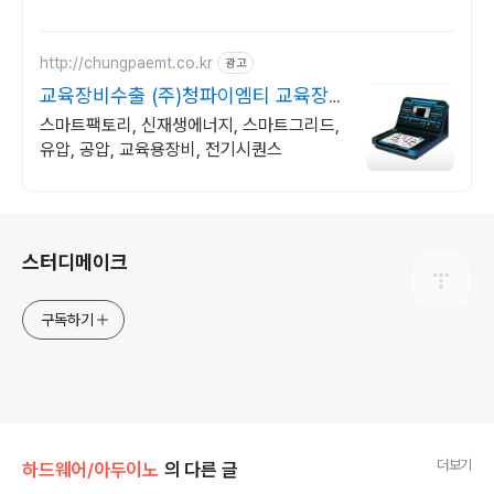
http://chungpaemt.co.kr
광고
교육장비수출 (주)청파이엠티 교육장
비 잘 만드는 업체
스마트팩토리, 신재생에너지, 스마트그리드,
유압, 공압, 교육용장비, 전기시퀀스
로그 정보
스터디메이크
구독하기
더보기
하드웨어/아두이노
의 다른 글