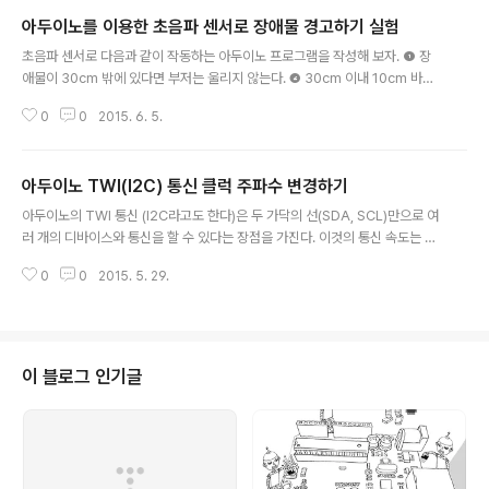
아두이노를 이용한 초음파 센서로 장애물 경고하기 실험
글 내용
초음파 센서로 다음과 같이 작동하는 아두이노 프로그램을 작성해 보자. ❶ 장
애물이 30cm 밖에 있다면 부저는 울리지 않는다. ❷ 30cm 이내 10cm 바깥
에 있다면 0,5초 주기로 삑삑거린다. ❸ 10cm보다 안쪽에 있다면 연속적인 삐
0
0
2015. 6. 5.
~ 신호를 울린다. 마치 자동차의 후방 경고음과 같이 동작하게끔 하는 것이다.
실험에서는 초음파 센서는 7번 핀에, 부저는 11번 핀에 달려있다고 가정한다.
다음 예제를 잘 분석해 보고 각자 응용해 보자. #define ULTRA_SONIC_SE
아두이노 TWI(I2C) 통신 클럭 주파수 변경하기
NSOR 7#define BUZ 11void setup() { Serial.begin(9600); pinMod
글 내용
e(BUZ, OUTPUT);} void loop() { float fDist = measureDist(); int iT
아두이노의 TWI 통신 (I2C라고도 한다)은 두 가닥의 선(SDA, SCL)만으로 여
m..
러 개의 디바이스와 통신을 할 수 있다는 장점을 가진다. 이것의 통신 속도는 마
스터 기기에서 발생시키는 클럭(SCL)신호를 기준으로 정해지며 보통 많이 사
0
0
2015. 5. 29.
용되는 표준 주파수는 100kHz 와 400kHz 이다. 단순하게 이론적으로 계산
하면 100kHz 의 주파수라면 초당 100k 비트(바이트 아님)를 전송할 수 있으
며 초당 약 12.5k 바이트를 전송할 수 있다. 아두이노의 I2C 통신에 사용되는
클럭 주파수는 100kHz로 맞추어져 있다. 아두이노에서 쓰이는 AVR은 400k
Hz 의 주파수도 지원을 하며 대부분의 I2C 통신 기기들이 이 주파수를 지원한
이 블로그 인기글
다. 그런데 아두이노 API에서는 이 클럭 주파수를 조절하는 함수나..