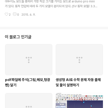
아두이노 보드들 중에서 가장 작은 크기를 가지는 보드로 arduino pro mini
b라는 폴더가 있어야 하고 이 폴더 밑에 MyLib.h 헤더 파일과 MyLib.cp..
가 있다. 동작 전압에 따라 두 가지 모델이 분리되어 있다. (5V 동작 모델/ 3.3V
동작 모델) [그림 1] 아두이노 프로 미니 스펙은 다음과 같으며 단순 스펙 상으
2
0
2015. 6. 9.
로는 아두이노 우노보다 핀수가 조금 더 많다. 메인 프로세서 : ATmega328
(초기 버전에서는 ATmega168)디지털핀 16개 (6개의 PWM포함)아날로그
핀 8개크기 : 1.3" x 0.7" (약 33 mm x 18 mm)클럭 : 16MHz (5V 모델) / 8
MHz (3.3V 모델)가격 : US $9,95 (정품)전원 : 3.35 -12 V (3.3V model)
or 5 - 12 V (5V model) 전원을 인가할 때 한 가지 주의할 점은 정..
이 블로그 인기글
pdf파일에 주석(그림,메모,형광
생성형 AI로 수학 문제 자동 출제
펜) 달기
및 풀이 설명하기