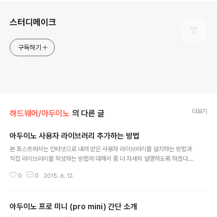
로그 정보
스터디메이크
구독하기
더보기
하드웨어/아두이노
의 다른 글
아두이노 사용자 라이브러리 추가하는 방법
글 내용
본 포스트에서는 인터넷으로 내려 받은 사용자 라이브러리를 설치하는 방법과
직접 라이브러리를 작성하는 방법에 대해서 좀 더 자세히 설명하도록 하겠다.
아두이노 IDE를 설치하면 {내문서}\Arduino\libraris 폴더가 생성되고 여기에
0
0
2015. 6. 12.
다운로드 받은 라이브러리를 복사하거나 사용자가 직접 작성한 라이브러리를
저장한다. 컴파일을 수행할 때 이 폴더는 자동으로 인클루드되어서 여기에 있는
라이브러리들이 링크된다. 라이브러리는 기본적으로 폴더 단위로 저장되어야
아두이노 프로 미니 (pro mini) 간단 소개
한다. 예를 들어서 MyLib 라는 이름으로 (보통 라이브러리명은 대문자로 시작
글 내용
한다.) 라이브러리를 작성한다면 {내문서}\Arduino\libraris 폴더 밑에 MyLi