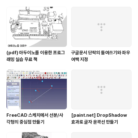
(pdf) 아두이노를 이용한 프로그
구글문서 단락의 들여쓰기와 좌우
래밍 실습 무료 책
여백 지정
FreeCAD 스케치에서 선분/사
[paint.net] DropShadow
각형의 중심점 만들기
효과로 글자 윤곽선 만들기