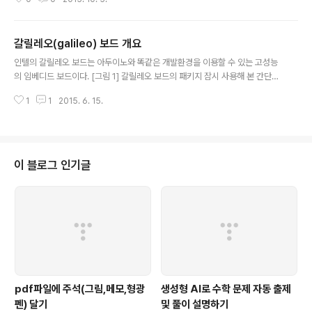
신호선이다. 따라서 이 모듈을 사용하려면 아두이노의 디지털 핀 두 개가 필요
하다. 초음파 센서 모듈인 HC=SR04를 이용하기 위해서 아두이노의 NewPin
g 라이브러리를 이용해 보자. 압축된 zip 파일을 다운로드 받은 후에 다음과 같
갈릴레오(galileo) 보드 개요
이 아두이노 IDE에서 등록할 수 있다. 스케치 > Include Library > Add .ZIP
글 내용
Library 설치하였다면 다음과 같이 메뉴에 항목이 새로 만들어진다. 이것을 선
인텔의 갈릴레오 보드는 아두이노와 똑같은 개발환경을 이용할 수 있는 고성능
택하면 프로그램에 #include “NewPing.h” 가..
의 임베디드 보드이다. [그림 1] 갈릴레오 보드의 패키지 잠시 사용해 본 간단한
느낌은 일단 업로드 속도가 일반 아두이노보다 매우 빠르다는 것과 아두이노의
1
1
2015. 6. 15.
개발환경과 거의 동일하다는 것이다. 하지만 리눅스 OS 위에서 동작이 되기 때
문에 실제 저수준의 성능이 매우 높다고 단정할 수는 없다.[그림 2] 갈릴레오 보
드와 아두이노 프로미니 보드의 TWI 통신 실험 위 사진은 아두니오 프로미니
(좌상단)과 갈릴레오 보드를 TWI로 연결하여 통신 실험을 하는 것이다. 매우 잘
동작한다. 약간의 구글링 결과 제조사 홈페이지에서 확인한 바에 의하면 I2C 통
이 블로그 인기글
신의 경우 갈릴레오 보드는 마스터로만 사용할 수 있고 100kHz의 속도만을 지
원한다...
pdf파일에 주석(그림,메모,형광
생성형 AI로 수학 문제 자동 출제
펜) 달기
및 풀이 설명하기