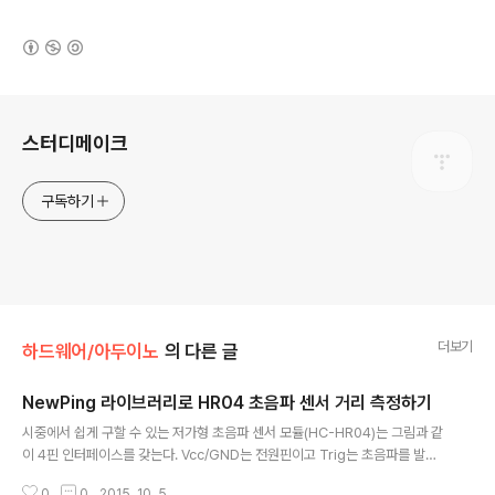
(새창열림)
로그 정보
스터디메이크
구독하기
더보기
하드웨어/아두이노
의 다른 글
NewPing 라이브러리로 HR04 초음파 센서 거리 측정하기
글 내용
시중에서 쉽게 구할 수 있는 저가형 초음파 센서 모듈(HC-HR04)는 그림과 같
이 4핀 인터페이스를 갖는다. Vcc/GND는 전원핀이고 Trig는 초음파를 발생
시키는 펄스 신호를 내보내는 핀이며 Echo는 반사파가 감지되었음을 알려주는
0
0
2015. 10. 5.