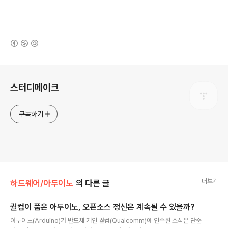
(새창열림)
로그 정보
스터디메이크
구독하기
더보기
하드웨어/아두이노
의 다른 글
퀄컴이 품은 아두이노, 오픈소스 정신은 계속될 수 있을까?
글 내용
아두이노(Arduino)가 반도체 거인 퀄컴(Qualcomm)에 인수된 소식은 단순