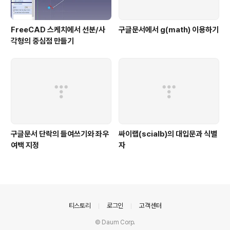
FreeCAD 스케치에서 선분/사
구글문서에서 g(math) 이용하기
각형의 중심점 만들기
구글문서 단락의 들여쓰기와 좌우
싸이랩(scialb)의 대입문과 식별
여백 지정
자
의안내
티스토리
로그인
고객센터
© Daum Corp.