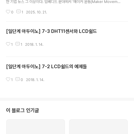
한 기업 뉴스 그 이상이다. 임베디드 분야에서 ‘메이커 운동(Maker Moveme
nt)’의 상징이자, 오픈소스 하드웨어의 대명사로 자리 잡은 아두이노의 방향성
0
1
2025. 10. 21.
이 거대 자본의 품에 안긴다는 점에서, 커뮤니티 전반에 미묘한 긴장감이 감돈
다. 퀄컴은 명실상부 글로벌 반도체 시장의 리더로, 대규모 SoC(시스템 온 칩)
와 무선 통신 기술을 기반으로 한다. 반면 아두이노는 교육·프로토타이핑·창의
[일단계 아두이노] 7-3 DHT11센서와 LCD쉴드
적 실험의 영역에서 오픈소스 하드웨어의 이상을 추구해 왔다. 이 둘의 문화적
글 내용
간극은 명확하다 — **‘폐쇄형 혁신 구조’ 대 ‘개방형 협력 생태계’**라는 대조
적 모델의 만남이다. 1. 오픈소스 라이선스의 지속 가능성 우선 아두이노 하드웨
1
1
2018. 1. 14.
어..
[일단계 아두이노] 7-2 LCD쉴드의 예제들
글 내용
1
0
2018. 1. 14.
이 블로그 인기글