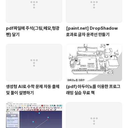
pdf파일에 주석(그림,메모,형광
[paint.net] DropShadow
펜) 달기
효과로 글자 윤곽선 만들기
생성형 AI로 수학 문제 자동 출제
(pdf) 아두이노를 이용한 프로그
및 풀이 설명하기
래밍 실습 무료 책