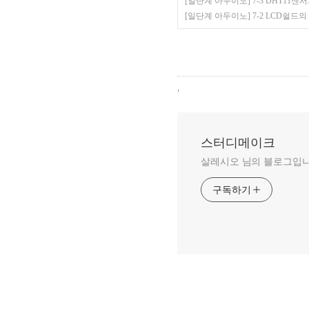
[일단계 아두이노] 7-3 DHT11센
[일단계 아두이노] 7-2 LCD쉴드
,
스터디메이크
살레시오 님의 블로그입니
구독하기