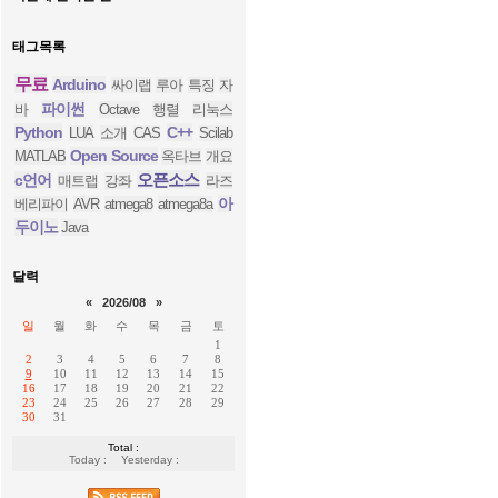
태그목록
무료
Arduino
싸이랩
루아
특징
자
파이썬
바
Octave
행렬
리눅스
Python
C++
LUA
소개
CAS
Scilab
Open Source
MATLAB
옥타브
개요
오픈소스
c언어
매트랩
강좌
라즈
아
베리파이
AVR
atmega8
atmega8a
두이노
Java
달력
«
2026/08
»
일
월
화
수
목
금
토
1
2
3
4
5
6
7
8
9
10
11
12
13
14
15
16
17
18
19
20
21
22
23
24
25
26
27
28
29
30
31
Total :
Today :
Yesterday :