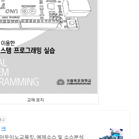
교재 표지
광고
테크
아두이노교육킷, 예제소스 및 소스분석