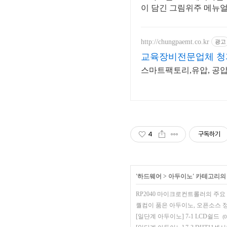
이 담긴 그림위주 메뉴
http://chungpaemt.co.kr
광고
교육장비전문업체 청
스마트팩토리,유압, 공압
4
구독하기
'
하드웨어
>
아두이노
' 카테고리의
RP2040 마이크로컨트롤러의 주요
퀄컴이 품은 아두이노, 오픈소스 
[일단계 아두이노] 7-1 LCD쉴드
(0