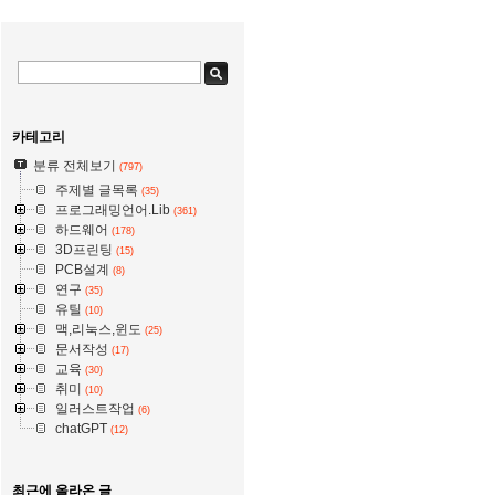
카테고리
분류 전체보기
(797)
주제별 글목록
(35)
프로그래밍언어.Lib
(361)
하드웨어
(178)
3D프린팅
(15)
PCB설계
(8)
연구
(35)
유틸
(10)
맥,리눅스,윈도
(25)
문서작성
(17)
교육
(30)
취미
(10)
일러스트작업
(6)
chatGPT
(12)
최근에 올라온 글