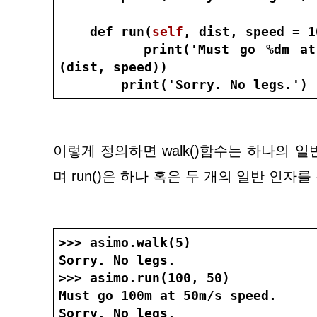
    def run(
self
, dist, speed = 1
        print('Must go %dm at %dm/s speed.'%
(dist, speed))
        print('Sorry. No legs.')
이렇게 정의하면 walk()함수는 하나의 
며 run()은 하나 혹은 두 개의 일반 인자를
>>> asimo.walk(5)
Sorry. No legs.
>>> asimo.run(100, 50)
Must go 100m at 50m/s speed.
Sorry. No legs.