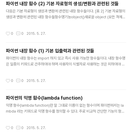
파이썬 내장 함수 (2) 기본 자료형의 생성/변환과 관련된 것들
od)라고 부르며 이 둘을 통칭하여 속성(attribute)라고 한다. 이 용어들에 대해서는
글 내용
숙지해 두..
다음은 기본 자료형의 생성과 변환에 관련된 내장 함수들이다. [표 2] 기본 자료형의
생성과 변환에 관련된 내장 함수들함수명기능object()새로운 object (모든 객체의
base)를 생성한다.bool(obj)객체의 진리값을 반환한다.int(obj)문자열 형태의 숫
자나 실수를 정수로 변환한다.float(obj)문자열 형태의 숫자나 정수를 실수로 변환
작성시간
0
0
2015. 5. 27.
한다.complex(re [, img])문자열이나 주어진 숫자로 복소수를 생성한다.str(obj)
객체를 출력할 수 있는 문자열로 반환한다.list(seq)시퀀스형을 받아서 같은 순서의
리스트로 만들어 반환한다,tuple(seq)시퀀스형을 받아서 같은 순서의 튜플로 만들
파이썬 내장 함수 (1) 기본 입출력과 관련된 것들
어 반환한다,range(stop)range(start,stop[,step])0부터 stop..
글 내용
파이썬의 내장 함수는 import 하지 않고 즉시 사용 가능한 함수들이다. 내장 함수명
은 일종의 키워드로 간주하여야 하며 사용자의 식별자로 사용하는 것은 피하여야 한
다. 이하 표에서 대괄호 [ ..]로 표시된 것은 ‘생략 가능함’을 나타내는 것이다. [표 1]
기본 입출력과 관련된 파이썬 내장 함수들함수명기능print(x)객체를 문자열로 표시
작성시간
0
0
2015. 5. 27.
한다.input([prompt])사용자 입력을 문자열로 반환한다.help([x])x에 대한 도움
말을 출력한다.globals()전역 변수의 리스트를 반환한다.locals() 혹은 vars()var
s(obj)지역 변수의 리스트를 반환한다.__dict__ 어트리뷰트를 반환한다. (객체의 내
파이썬의 익명 함수(lambda function)
부 변수가 저장된 딕셔너리)del(x) 혹은 del x객체를 변수 공간에서 삭제한다...
글 내용
익명 함수(lambda function)란 말 그대로 이름이 없는 함수이며 파이썬에서는 la
mbda 라는 키워드로 익명 함수를 정의할 수 있다. 주로 비교적 간단한 기능의 함수
가 컨테이너의 요소로 들어가는 경우 혹은 다른 함수의 인자로 함수를 넘겨줄 필요가
있을 때 사용된다. 익명 함수는 다음과 같이 생성된다. lambda 인자1,인자2, … : 표
작성시간
0
0
2015. 5. 27.
현식 익명 함수는 보통 한 줄로 정의된다. return문도 없으며 단지 인자들과 반환값