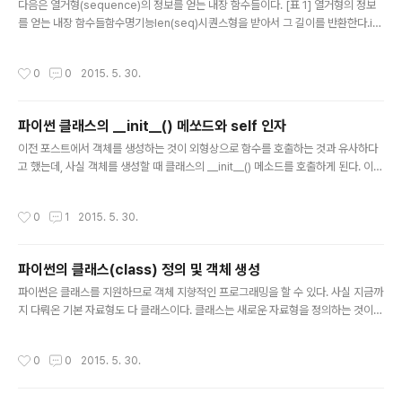
다음은 열거형(sequence)의 정보를 얻는 내장 함수들이다. [표 1] 열거형의 정보
를 얻는 내장 함수들함수명기능len(seq)시퀀스형을 받아서 그 길이를 반환한다.ite
r(obj [,sentinel] )next(iterator)객체의 이터레이터(iterator)를 반환한다.이터
레이터의 현재 요소를 반환하고 포인터를 하나 넘긴다.enumerate(iterable, star
작성시간
0
0
2015. 5. 30.
t=0)이터러블에서 enumerate 형을 반환한다.sorted(iterable[,key][,revers
e])정렬된 *리스트*를 반환reversed(seq)역순으로 된 *iterator*를 반환한다.f
ilter(func, iterable)iterable의 각 요소 중 func()의 반환값이 참인 것만을 묶어
파이썬 클래스의 __init__() 메쏘드와 self 인자
서 이터레이터로 반환.map..
글 내용
이전 포스트에서 객체를 생성하는 것이 외형상으로 함수를 호출하는 것과 유사하다
고 했는데, 사실 객체를 생성할 때 클래스의 __init__() 메소드를 호출하게 된다. 이
메쏘드는 다음과 같이 사용자가 정의할 수 있다. class 클래스명:def __init__(sel
f):메소드 본체 이 예에서 __init__(self) 메쏘드는 객체를 생성할 때 자동으로 호출
작성시간
0
1
2015. 5. 30.
되는 특수한 메소드이고 반드시 첫 번째 인자는 self 이어야 한다. 이 메쏘드 내부에
클래스 변수를 생성할 수 있다. class Robot: def __init__(self): self.nLegs =
2 self.nArms = 2 이제 >>> asimo = Robot() 이라고 Robot객체를 생성하면
파이썬의 클래스(class) 정의 및 객체 생성
nLegs 와 nArms 필드가 생성되고 초기..
글 내용
파이썬은 클래스를 지원하므로 객체 지향적인 프로그래밍을 할 수 있다. 사실 지금까
지 다뤄온 기본 자료형도 다 클래스이다. 클래스는 새로운 자료형을 정의하는 것이고
객체(object)는 클래스의 인스턴스(instance, 클래스가 구체화된 것)를 의미한다.
클래스는 다음과 같이 정의한다. class 식별자:클래스 본체 보통 클래스의 식별자는
작성시간
0
0
2015. 5. 30.
대문자로 시작한다. 예를 들어 Person, Robot, Car, Point 등이다. 클래스 본체는
이 클래스에 속하는 변수와 함수를 정의하게 된다. 특별히 클래스에 속한 변수들을
필드(field), 클래스에 속한 함수들을 일반 함수들과 구분하기 위해서 메소드(meth