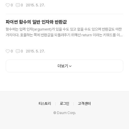
는데 몇 개의 입력이 들어올 지는 모른다고 가정하자. 인자들을 묶어서 한 개의 리스
작성시간
0
0
2015. 5. 27.
트를 받는 방식을 먼저 생각해 볼 수 있겠다. def count_even(lst): cnt = 0 for v
in lst: if v%2==0: cnt +=1 return cnt >>> count_even([1,2,3,4,5,6,7])3>
>> count_even([11,22,33])1 이런 식으로 하나의 입력 인수를 받되 리스트 요소
파이썬 함수의 일반 인자와 반환값
의 개수는 그때 그때 변할 수 있겠다. 하지만 이런..
글 내용
함수에는 입력 인자(argument)가 있을 수도 있고 없을 수도 있으며 반환값도 마찬
가지이다. 호출하는 쪽에 반환값을 되돌려주기 위해선 return 이라는 키워드를 이용
하여 그 뒤에 반환할 값을 써 주면 된다. >>> def sayHi():… print('Hi.')>>>a = s
ayHi()Hi. 여기에서는 반환값이 없는 함수의 결과값을 a변수에 저장하였는데 (일반
작성시간
0
0
2015. 5. 27.
적이지 않은 방법이긴 하지만) 오류를 발생하지 않는다. 이 경우 a라는 변수에 Non
e 값이 저장된다. >>> type(a)NoneType 함수를 호출하는 쪽에서는 순서대로 값
을 입력해야 한다. >>> def mod(x,y):….. return x%y>> mod(3,2) # x에 3, y
더보기
에 2가 전달된다. 이 예는 x를 y로 나눈 나머지를 반환..
의안내
티스토리
로그인
고객센터
© Daum Corp.