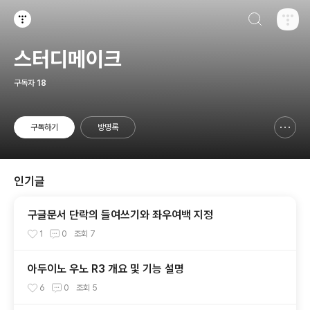
검색하기
티스토리
스터디메이크
구독자
18
구독하기
방명록
신고하기 레이어
열기
인기글
구글문서 단락의 들여쓰기와 좌우여백 지정
1
0
조회
7
아두이노 우노 R3 개요 및 기능 설명
6
0
조회
5