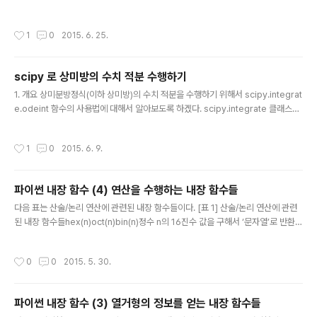
m enum import Enum 첫 번째로 다음과 같이 클래스를 Enum을 상속해서 생성
할 수 있다. >>> class Color(Enum):... red = 1... green = 2... blue = 3 이제
작성시간
1
0
2015. 6. 25.
Color.red 또는 Color.green 과 같이 사용할 수 있다. 첫 번째 값은 보통 1부터 시
작한다. (0으로 시작하면 그 필드는 False가 된다.) 다른 방법으로 다음과 같이 더
간단히 생성할 수 있다. >>> Color = Enum('Color', 'red green blue') 유의할
scipy 로 상미방의 수치 적분 수행하기
점은 인스턴스 이름과 E..
글 내용
1. 개요 상미분방정식(이하 상미방)의 수치 적분을 수행하기 위해서 scipy.integrat
e.odeint 함수의 사용법에 대해서 알아보도록 하겠다. scipy.integrate 클래스는
적분을 수행하는 다양한 함수들이 모여 있는데 그 중 연립 상미방의 수치적분을 구하
는 ode, odeint, complex_ode 함수들이 마련되어 있다. odeint : 상미방의 수
작성시간
1
0
2015. 6. 9.
치적분ode : 상미방의 수치적분 (generic interface class)complex_ode : 복
소 상미방의 수치적분 이중 odeint 는 내부적으로 FORTRAN 라이브러리인 ode
pack 의 'lsoda'를 사용하여 상미방을 풀어내는 함수이다. 이 함수는 (연립) 상미분
파이썬 내장 함수 (4) 연산을 수행하는 내장 함수들
방정식 y' = f ( y, t ) 의 수치해를 구해주며 ..
글 내용
다음 표는 산술/논리 연산에 관련된 내장 함수들이다. [표 1] 산술/논리 연산에 관련
된 내장 함수들hex(n)oct(n)bin(n)정수 n의 16진수 값을 구해서 ‘문자열’로 반환한
다.정수 n의 8진수 값을 구해서 ‘문자열’로 반환한다.정수 n의 2진수 값을 구해서 ‘문
자열’로 반환한다.abs(n)절대값을 구한다. 복소수의 경우 크기를 구한다.pow(x,y[,
작성시간
0
0
2015. 5. 30.
z])거듭제곱을 구한다. pow(x,y)은 x**y 와 같다.divmod(a,b)a를 b로 나눈 (몫,
나머지)를 구한다. 튜플 반환.all(iterable)any(iterable)iterable 의 모든 요소가
True 일 경우 True를 반환.iterable 의 하나 이상의 요소가 True 일 경우 True를
파이썬 내장 함수 (3) 열거형의 정보를 얻는 내장 함수들
반환.max(iterable)max..
글 내용