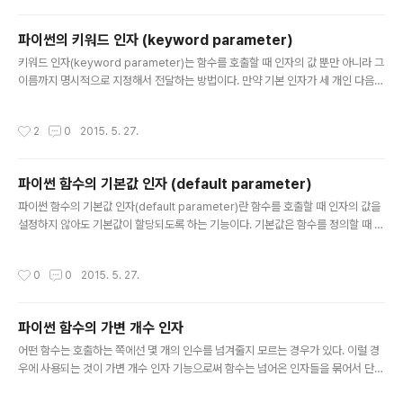
들의 관계식으로만 표현된다. 예를 들어 두 수의 합을 반환하는 익명 함수는 다음과
같다. >>> add = lambda a, b : a+b>>> add(1,2)3 이 익명 함수는 다음과 같
파이썬의 키워드 인자 (keyword parameter)
이 일반 함수를 정의하는 것과 동일하다. >>> def add(a, b) :….. ret..
글 내용
키워드 인자(keyword parameter)는 함수를 호출할 때 인자의 값 뿐만 아니라 그
이름까지 명시적으로 지정해서 전달하는 방법이다. 만약 기본 인자가 세 개인 다음과
같은 간단한 함수가 있다고 가정하자. def add(a=0, b=0, c=0): return a+b+c
이 함수를 호출하는 방법은 다음과 같은 것들이 있다. >>> add()0>>> add(11) #
작성시간
2
0
2015. 5. 27.
a에 11이 대입됨11>>> add(11,22) # a에 11, b에 22가 대입됨33>>> add(11,
22,33) # a에 11, b에 22, c에 33이 대입됨66 ························································
·····································..
파이썬 함수의 기본값 인자 (default parameter)
글 내용
파이썬 함수의 기본값 인자(default parameter)란 함수를 호출할 때 인자의 값을
설정하지 않아도 기본값이 할당되도록 하는 기능이다. 기본값은 함수를 정의할 때 지
정해준다. 예를 들어 보자. def funcA(a=10): print('a='+str(a)) 이 함수는 다음
과 같이 두 가지 방법으로 호출할 수 있다. >>> funcA() # a에 기본값인 10이 자동
작성시간
0
0
2015. 5. 27.
으로 저장된다. a=10 >>> funcA(20) #a에 20이 전달된다. a=20 이 예에서 인
자 a는 기본값 인자이고 호출하는 쪽에서 값을 주지 않으면 기본적으로 10 값을 갖
게 된다. 그래서 funcA()와 같이 값을 주지 않으면 10이 출력되고 funcA(20)과 같
파이썬 함수의 가변 개수 인자
이 값을 주면 그 값이 인자 a 로 전달되는 것이다. 다른 예를..
글 내용
어떤 함수는 호출하는 쪽에선 몇 개의 인수를 넘겨줄지 모르는 경우가 있다. 이럴 경
우에 사용되는 것이 가변 개수 인자 기능으로써 함수는 넘어온 인자들을 묶어서 단일
튜플로 받는다. 예를 들어 입력 인자들 중 짝수의 개수를 구하는 함수를 작성해야 하