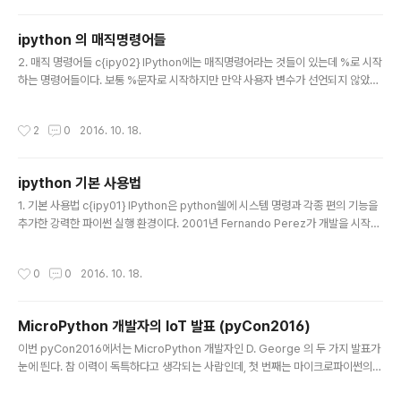
(1) time.sleep(0.5) ard.digital[13].write(0) time.sleep(0.5) 또는 import
pyfirmata as pfimport time ard = p..
ipython 의 매직명령어들
글 내용
2. 매직 명령어들 c{ipy02} IPython에는 매직명령어라는 것들이 있는데 %로 시작
하는 명령어들이다. 보통 %문자로 시작하지만 만약 사용자 변수가 선언되지 않았다
면 %문자 없이도 기능을 수행한다. 예를 들어 cls라는 변수가 선언되어 있다면 %cl
s라고 입력해야 하지만 cls라는 변수가 없다면 그냥 cls라고 입력해도 동작을 수행
작성시간
2
0
2016. 10. 18.
한다. 매직명령어기능%magic%lsmagic모든 매직 명령어의 도움말 출력매직 명
령어 리스트%automagic매직함수를 %없이도 실행하게끔 함(default) 또는 %를
붙여야만 실행하게끔 함(실행할 때마다 전환됨)%pprintpretty print 모드의 on/o
ipython 기본 사용법
ff 전환%exit%quit물어보지 않고 IPython을 종료시킨다.%cls화면 클리어%wh
글 내용
o%who_ls..
1. 기본 사용법 c{ipy01} IPython은 python쉘에 시스템 명령과 각종 편의 기능을
추가한 강력한 파이썬 실행 환경이다. 2001년 Fernando Perez가 개발을 시작했
고 이 후에 현재까지 파이썬 모듈 중에서 매우 중요한 도구로 (특히 과학 계산 분야에
서) 널리 사용되고 있다. 먼저 IPython을 실행시키면 눈에 띄는 기능이 pretty prin
작성시간
0
0
2016. 10. 18.
t 기능이다. 예를 들어 파이썬쉘에서 dir()명령을 수행하면 다음과 같이 그냥 나열인
데 >>> a=list(range(10))>>> a[0, 1, 2, 3, 4, 5, 6, 7, 8, 9]>>> dir(a)['__ad
d__', '__class__', '__contains__', '__delattr__', '__delitem__', '__di..
MicroPython 개발자의 IoT 발표 (pyCon2016)
글 내용
이번 pyCon2016에서는 MicroPython 개발자인 D. George 의 두 가지 발표가
눈에 띈다. 참 이력이 독특하다고 생각되는 사람인데, 첫 번째는 마이크로파이썬의
시작부터의 과정을 설명해주는 영상이 있다. 앞으로의 지속적인 개발에 필요한 투자