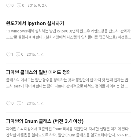
를 유치한 것 같아서 마이크로파이썬에 관심이 많은 사람으로서 기분이 좋다. 두 번
작성시간
0
0
2016. 9. 27.
째는 IoT에 대한 발표 (pyCon2016) 이다. 아래에 링크를 걸었다. 제목 : Scriptin
g the Internet of Things
윈도7에서 ipython 설치하기
글 내용
1.1 windows에서 설치하는 방법 c{ipy03}먼저 윈도우 커맨드창을 반드시 '관리자
모드'로 실행시켜야 한다. (설치과정에서 시스템의 임시폴더를 접근하므로) 이것을
위해서 c:\windows\system32\cmd.exe 를 찾아서 마우스 우클릭후 '관리자모
드로 실행'을 선택하여 커맨드창을 연다 그 다음 파이썬과 pip 모듈이 설치되었다고
작성시간
1
0
2016. 1. 7.
가정하고 다음과 같이 명령을 내린다. easy_install ipython[all] 혹은 python -
m pip ipython[all] 이렇게 하면 ipython을 실행하기 위해서 필요한 모듈들이 모
두 설치된다. 설치하는 데 조금 시간이 걸린다. 이제 다음과 같은 명령을 내리면 ipyt
파이썬 클래스의 일반 메서드 정의
hon이 실행된다. python -m IPython 여기서 IPython의..
글 내용
클래스의 메서드는 일반 함수를 정의하는 것과 동일한데 한 가지 첫 번째 인자는 반
드시 self가 되어야 한다는 점이 다르다. 관례적으로 메서드 정의들 사이에는 한 줄
공백을 준다. class Robot: def __init__(self, name='dummy'): self.name =
name def talk(self): print('Hi. I am %s.'% self.name) self라는 변수를 클래
작성시간
0
1
2016. 1. 7.
스 함수의 첫번째 인자로 받아야 하는 것은 파이썬만의 (불필요해 보이는) 특징이다.
문법이 이렇게 규정되어 있으니 사용자는 거기에 맞추어 작성해 주어야만 한다. 메서
드 내에서는 이 self 변수를 통해서 기정의된 필드를 접근할 수 있으며 또 한 새로운
파이썬의 Enum 클래스 (버전 3.4 이상)
필드를 생성하는 것도 가능하다. talk() 메서드 내..
글 내용
파이썬 3.4 이상에서 표준화된 Enum객체를 지원한다. 자세한 설명은 여기에 있다.
간략한 사용법을 알아보도록 하자. 일단 Enum 클래스를 임포트해야 한다. >>> fro