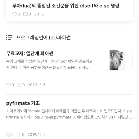
루아(lua)의 중첩된 조건문을 위한 elseif와 else 명령
0
0
조회
5
프로그래밍언어.Lib/파이썬
분류 전체보기
주요 글 목록
무료교재: 일단계 파이썬
글 내용
수업 교재로 작성한 '일단계 파이썬' pdf 파일을 공유하고
자 한다. 파이썬 공부를 하려는 분들에게 도움이 되시길.
작성시간
3
0
2023. 2. 5.
pyfirmata 기초
글 내용
1. 아두이노에 firmata 설치하기 예제를 읽어들인 후 아두이노에 업로드한다. 2. py
firmata 설치하기 pip3 insall pyfirmata 3. 파이썬으로 코딩하기3.1 디지털핀 디
지털 핀의 경우 pyfirmata의 Arduino 객체의 get_pin() 메서드를 이용한다. imp
ort pyfirmata as pfimport time ard = pf.Arduino('COM7')ard.get_pin
작성시간
2
0
2019. 12. 2.
('d:13:o') #디지털핀 13번을 출력으로 설정while True: ard.digital[13].write