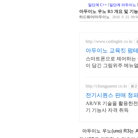
일단계 C++
일단계 아두이노
아두이노 우노 R3 개요 및 기
하드웨어/아두이노
2015. 5. 21. 09:5
http://www.codingkit.co.kr
아두이노 교육킷 펌
스마트폰으로 제어하는 
이 담긴 그림위주 메뉴
http://chungpaemt.co.kr
광고
전기시퀀스 판매 청파
AR/VR 기술을 활용한
기 기능사 자격 취득
  아두이노 우노(uno) R3는 ATmega328P 라는 AVR 8-bit 마이크로콘트롤러를 사용한다. PC