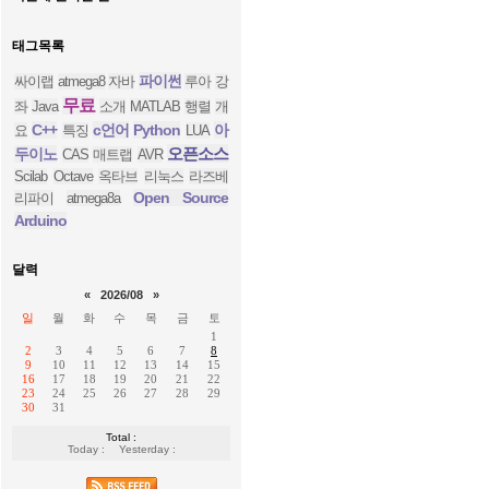
태그목록
파이썬
싸이랩
atmega8
자바
루아
강
무료
좌
Java
소개
MATLAB
행렬
개
C++
c언어
Python
아
요
특징
LUA
오픈소스
두이노
CAS
매트랩
AVR
Scilab
Octave
옥타브
리눅스
라즈베
Open Source
리파이
atmega8a
Arduino
달력
«
2026/08
»
일
월
화
수
목
금
토
1
2
3
4
5
6
7
8
9
10
11
12
13
14
15
16
17
18
19
20
21
22
23
24
25
26
27
28
29
30
31
Total :
Today :
Yesterday :