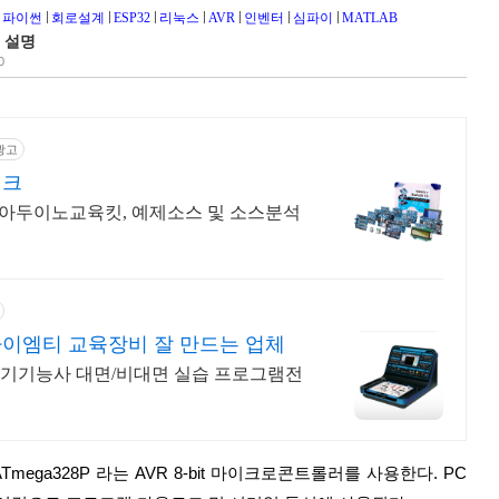
파이썬
회로설계
ESP32
리눅스
AVR
인벤터
심파이
MATLAB
능 설명
0
광고
테크
아두이노교육킷, 예제소스 및 소스분석
얼
이엠티 교육장비 잘 만드는 업체
전기기능사 대면/비대면 실습 프로그램전