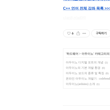
C++ 언어 전체 강좌 목록 >>
c{ard},n{ad04}
6
구독하기
'
하드웨어
>
아두이노
' 카테고리의
아두이노 디지털 포트의 개념
(1)
아두이노의 기본 개발 환경
(0)
아두이노 보드의 종류 및 특징
(0)
온라인 아두이노 개발기 : codebender
아두이노(arduino) 소개
(1)
,