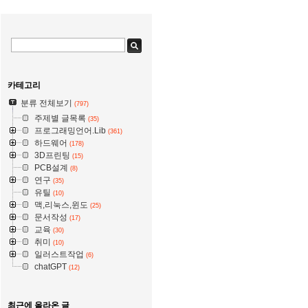
카테고리
분류 전체보기
(797)
주제별 글목록
(35)
프로그래밍언어.Lib
(361)
하드웨어
(178)
3D프린팅
(15)
PCB설계
(8)
연구
(35)
유틸
(10)
맥,리눅스,윈도
(25)
문서작성
(17)
교육
(30)
취미
(10)
일러스트작업
(6)
chatGPT
(12)
최근에 올라온 글