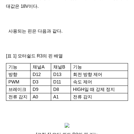
대값은 18V이다.
  사용되는 핀은 다음과 같다.
[표 1] 모터쉴드 R3의 핀 배열
기능
채널A
채널B
기능
방향
D12
D13
회전 방향 제어
PWM
D3
D11
속도 제어
브레이크
D9
D8
HIGH일 때 강제 정지
전류 감지
A0
A1
전류 감지