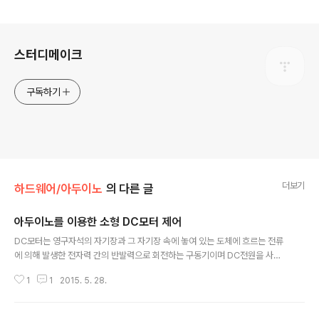
로그 정보
스터디메이크
구독하기
더보기
하드웨어/아두이노
의 다른 글
아두이노를 이용한 소형 DC모터 제어
글 내용
DC모터는 영구자석의 자기장과 그 자기장 속에 놓여 있는 도체에 흐르는 전류
에 의해 발생한 전자력 간의 반발력으로 회전하는 구동기이며 DC전원을 사용
한다. 기동 토크가 크며 인가되는 전압에 대해 회전 특성이 선형적으로 비례하
1
1
2015. 5. 28.
며 가격이 저렴한 장점이 있는 반면에 구조상 브러시(brush)와 정류자(comm
utator)에 의한 기계적 점점이 있다는 단점이 있다. 이 접점으로 인해 회전 시
전기적인 불꽃이나 잡음이 발생하며 이는 uC로 제어할 때는 고려하여 제거하여