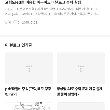
고휘도led를 이용한 아두이노 아날로그 출력 실험
야 한다. DC모터는 인가 전압의 극성을 바꾸어 인가하면 방향을 바꾸어 회전한
글 내용
다. [그림 1] 다양한 DC모터들 만약 아두이노의 전원이 PC의 USB에서만 공급
고휘도 LED는 이전 실험에서 사용된 일반 LED보다 밝기가 대폭 개선된 LED
된다면 DC모터를 직접 구동하는 것은 무리가 있다. DC모터는 보통 큰 전류가
이다. [그림 1] 고휘도 LED 일반적인 LED와 외형은 큰 차이가 없지만 밝기가
필요하기 때..
획기적으로 개선된 것이고 전력 효율이 높아서 가정용 조명이나 신호등, 차량의
0
0
2015. 5. 28.
전조등 등으로 널리 사용된다. 구동 회로는 일반 LED와 다르지 않게 저항을 직
결하여 전원이 연결하면 되는데 문제는 저항값으로 어떤 값을 사용하는가이다.
데이터쉬트를 살펴보면 최대 허용 전류는 20mA 이고 (전류가 클수록 더 밝
다.) 이 전류가 흐를 때 다이오드 양단의 전압 강하는 3.0~3.6V 이다. 따라서
만약 5V 전원을 사용하고 최대 전류를 흘릴 때 전압강하가 3.0V라고 가정하면
이 블로그 인기글
저항값은 오옴의 법칙에 의해서 다음과 같이 간단히 계산할 수 있다. 이 저항값..
pdf파일에 주석(그림,메모,형광
생성형 AI로 수학 문제 자동 출제
펜) 달기
및 풀이 설명하기