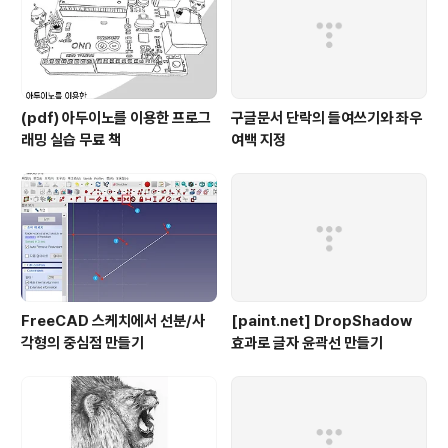
(pdf) 아두이노를 이용한 프로그
구글문서 단락의 들여쓰기와 좌우
래밍 실습 무료 책
여백 지정
FreeCAD 스케치에서 선분/사
[paint.net] DropShadow
각형의 중심점 만들기
효과로 글자 윤곽선 만들기