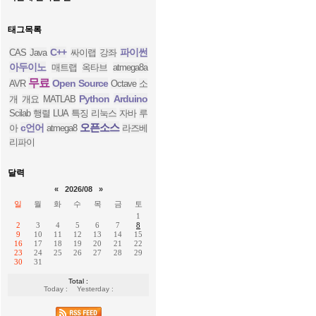
태그목록
C++
파이썬
CAS
Java
싸이랩
강좌
아두이노
매트랩
옥타브
atmega8a
무료
Open Source
AVR
Octave
소
Python
Arduino
개
개요
MATLAB
Scilab
행렬
LUA
특징
리눅스
자바
루
오픈소스
c언어
아
atmega8
라즈베
리파이
달력
«
2026/08
»
일
월
화
수
목
금
토
1
2
3
4
5
6
7
8
9
10
11
12
13
14
15
16
17
18
19
20
21
22
23
24
25
26
27
28
29
30
31
Total :
Today :
Yesterday :