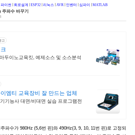
파이썬
회로설계
ESP32
리눅스
AVR
인벤터
심파이
MATLAB
) 주파수 바꾸기
3
광고
테크
아두이노교육킷, 예제소스 및 소스분석
얼
이엠티 교육장비 잘 만드는 업체
전기기능사 대면/비대면 실습 프로그램전