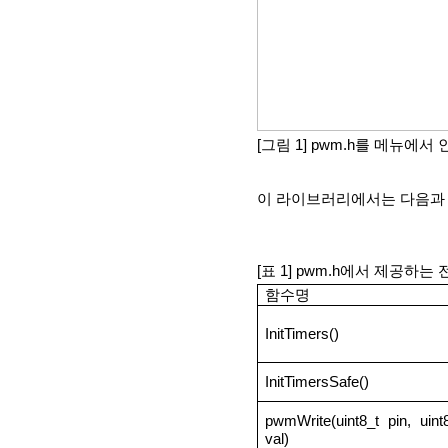
[그림 1] pwm.h를 메뉴에
이 라이브러리에서는 다음과 
[표 1] pwm.h에서 제공하는
함수명
InitTimers()
InitTimersSafe()
pwmWrite(uint8_t pin, uint8
val)