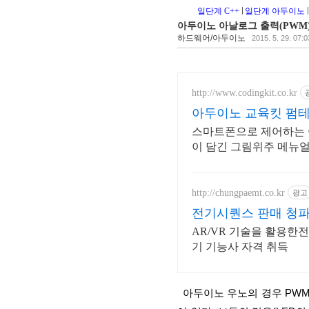
일단계 C++
일단계 아두이노
아두이노 아날로그 출력(PWM
하드웨어/아두이노
2015. 5. 29. 07:0
http://www.codingkit.co.kr
아두이노 교육킷 펌
스마트폰으로 제어하는 
이 담긴 그림위주 메뉴
http://chungpaemt.co.kr
광고
전기시퀀스 판매 청파
AR/VR 기술을 활용한
기 기능사 자격 취득
  아두이노 우노의 경우 PWM주파수가 980Hz (5,6번 핀)와 490Hz(3, 9, 10, 11번 핀)로 고정되