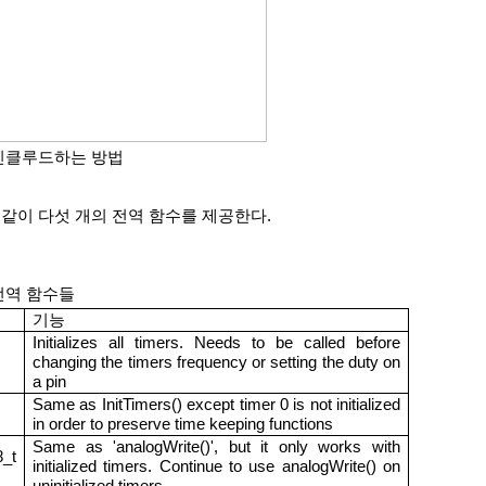
서 인클루드하는 방법
같이 다섯 개의 전역 함수를 제공한다.
 전역 함수들
기능
Initializes all timers. Needs to be called before 
changing the timers frequency or setting the duty on 
a pin
Same as InitTimers() except timer 0 is not initialized 
in order to preserve time keeping functions
Same as 'analogWrite()', but it only works with 
_t 
initialized timers. Continue to use analogWrite() on 
uninitialized timers