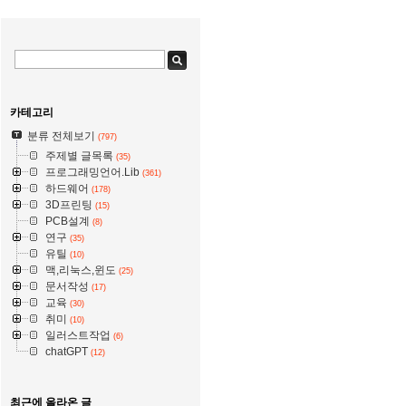
카테고리
분류 전체보기
(797)
주제별 글목록
(35)
프로그래밍언어.Lib
(361)
하드웨어
(178)
3D프린팅
(15)
PCB설계
(8)
연구
(35)
유틸
(10)
맥,리눅스,윈도
(25)
문서작성
(17)
교육
(30)
취미
(10)
일러스트작업
(6)
chatGPT
(12)
최근에 올라온 글