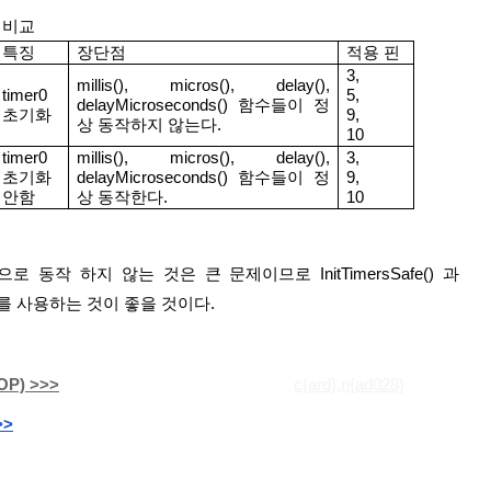
룹 비교
특징
장단점
적용 핀
3,
millis(), micros(), delay(), 
timer0
5,
delayMicroseconds() 함수들이 정
초기화
9,
상 동작하지 않는다.
10
timer0
millis(), micros(), delay(), 
3,
초기화
delayMicroseconds() 함수들이 정
9,
안함
상 동작한다.
10
동작 하지 않는 것은 큰 문제이므로 InitTimersSafe() 과 
) 함수를 사용하는 것이 좋을 것이다.
P) >>>
c{ard},n{ad028}
>>