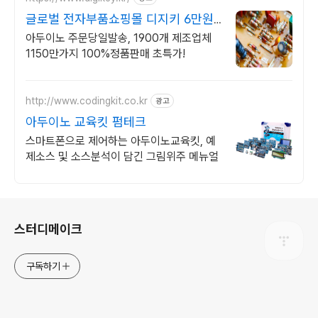
글로벌 전자부품쇼핑몰 디지키 6만원
이상 무료배송,당일발송
아두이노 주문당일발송, 1900개 제조업체
1150만가지 100%정품판매 초특가!
http://www.codingkit.co.kr
광고
아두이노 교육킷 펌테크
스마트폰으로 제어하는 아두이노교육킷, 예
제소스 및 소스분석이 담긴 그림위주 메뉴얼
로그 정보
스터디메이크
구독하기