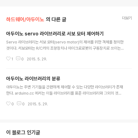
더보기
하드웨어/아두이노
의 다른 글
아두이노 servo 라이브러리로 서보 모터 제어하기
글 내용
Servo 라이브러리는 서보 모터(servo motor)의 제어를 위한 객체를 정의한
것이다. 서보모터는 R/C카의 조향장치나 마이크로로봇의 구동장치로 쓰이는
모터로서 신호선 한 가닥으로 0도~180도의 각도를 조절할 수 있는 것이다. [그
1
0
2015. 5. 29.
림 1] 서보 모터의 외형 그림에서 보듯이 전원선인 Vcc/GND와 신호선 세 가닥
이 인터페이스의 전부이다. 모터축의 각도는 신호선으로 인가되는 펄스폭으로
조정된다. [그림 2] 서보 모터의 신호선으로 인가되는 펄스(pulse) [그림 2]에
아두이노 라이브러리의 분류
서보모터의 신호선으로 인가되는 펄스를 도시하였다. 주기 B는 3ms~20ms
글 내용
의 범위를 가지며 주기가 짧을 수록 모터축의 회전 속도가 빨라진다. 펄스의 폭
아두이노는 주변 기기들을 간편하게 제어할 수 있는 다양한 라이브러리가 존재
A는 1.5ms 일때 중심각도인 0도를 가리키게 되고 1ms(최소값 0.7..
한다. arduino.cc 에서는 이들 라이브러리를 표준 라이브러리와 그외의 것들
로 구분하는데 표준 라이브러리는 아두이노 IDE에 포함된 것으로 다음과 같은
0
0
2015. 5. 29.
것들이 있다. [표 1] 아두이노 표준 라이브러리라이브러리명기능비고EEPROM
EEPROM에 읽고 쓰는 기능을 하는 함수들. EthernetArduino Ethernet Sh
ield를 이용한 인터넷 접속. Firmata시리얼 프로토콜을 이용하여 PC와 연결
하여 데이터를 주고 받기. GSMGSM shield를 이용하여 GSM/GRPS 네트
워크에 접속하기. LiquidCrystalLCD 제어. SDSD카드에 읽고 쓰기. Servo
이 블로그 인기글
서보모터 제어. SPISPI(Serial Periphe..