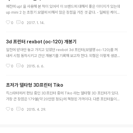
글 내용
d003}
예전에 up! 을 사용해 본 적이 있어서 이 브랜드에 대해서 좋은 이미지가 있는데
up mini 2 는 초창기 모델에 비해서 많은 장점을 가진 것 같다. - 밀폐된 케이
스- 공기 정화 장치 내장- 자동 높이 조절 실제로 3d 프린팅을 해보면 위 세 가
0
0
2017. 1. 14.
지 중 어느 하나 무시할 수 없다. 게다가 합리적인 가격까지. 한 번 사용해 보고
싶다.
3d 프린터 rexbot (oc-120) 개봉기
글 내용
일전에 받아만 놓고 가지고 있었던 rexbot 3d 프린터(모델명 oc-120)를 꺼
내서 시험 동작시키고 간단 개봉기를 기록해 보고자 한다. 외형은 이렇게 생겼
다. 이 프린터를 선택한 이유는 저가형임에도 불구하고 autoleveling 기능이
0
0
2015. 6. 6.
있기 때문이다. 전에 사용하던 프린터(구형 UP! 3d printer)는 노즐의 높이를
일일이 수동으로 설정을 해야되서 불편했는데 이건 그럴 필요가 없다. 처음에
박스에서 꺼내 보니 마스킹 테잎이 베드에 발라져 있고 그 위에 RexBot 이라는
초저가 델타형 3D프린터 Tiko
마크가 테스트 프린트되어있는 상태로 포장이 되어 있었다. 여기서 RexBot 이
글 내용
라는 플라스틱만 떼어 냈어야 했는데 그 밑의 노란색 마스킹 테입까지 모두 제
킥스타터에서 펀딩 중인 3D프린터 중에 Tiko 라는 델타형 3D 프린터가 있다.
거를 해 버렸다. 이 상태로 오토레벨링을 수행해 보니 센서가 반응하지 ..
가장 큰 장점은 179불(약 20만원 정도)에 책정된 가격이다. 다른 프린터들이
아무리 저가형이라도 보통 50만원 이상의 가격대인데 성공적으로 출시된다면
0
0
2015. 4. 29.
획기적으로 낮은 가격이다. 델타형이란 세 축이 직각으로 맞물린 직교형 플린터
와 달리 (아래 그림 참조) 세 축이 삼각형 모양으로 체결된 방식이다. 직교형과
달리 프린터의 부피를 작게 만들 수 있고 제조하기 용이하면서도 정밀도를 유지
할 수 있다는 장점이 있다. 프린터의 부피가 작음에도 불구하고 인쇄물의 크기