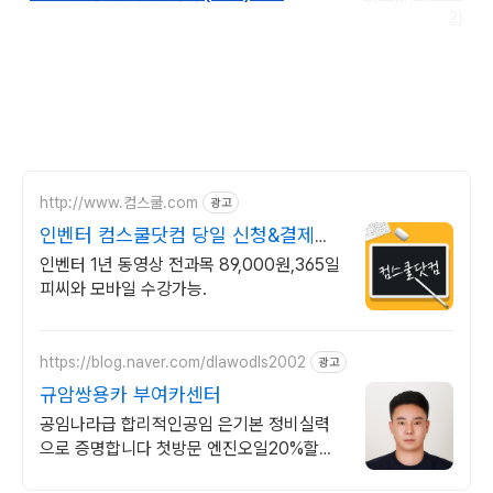
2}
http://www.컴스쿨.com
광고
인벤터 컴스쿨닷컴 당일 신청&결제시
기프티콘!
인벤터 1년 동영상 전과목 89,000원,365일
피씨와 모바일 수강가능.
https://blog.naver.com/dlawodls2002
광고
규암쌍용카 부여카센터
공임나라급 합리적인공임 은기본 정비실력
으로 증명합니다 첫방문 엔진오일20%할인
네이버 리뷰 작성 인증시 향균필터 무상교환