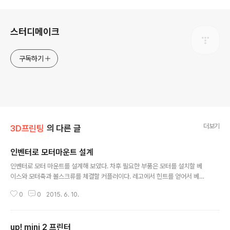
로그 정보
스터디메이크
구독하기
더보기
3D프린팅
의 다른 글
인벤터로 모터마운트 설계
글 내용
인벤터로 모터 마운트를 설계해 보았다. 차후 필요한 부품은 모터를 설치할 베
이스와 모터축과 볼스크류를 체결할 커플러이다. 레고에서 힌트를 얻어서 베이
스에 끼우는 식으로 설치하려고 밑판에 구멍을 냈다. 3D프린터로 뽑아보니 밑
0
0
2015. 6. 10.
판이 너무 좁아서 지지력이 약하고 모터를 고정하는 부분이 너무 약해서 아래와
같이 다시 보강 설계했다. 3D프린터(UP! 구형)로 뽑는데 밑판의 모양이 복잡해
서 그런지 시간이 보통보다 더 오래 걸린 것 같다. 아래는 결과물 사진이다. 아래
up! mini 2 프린터
는 모터를 장착한 사진이다. 3D 프린팅 전체 글 목록 (TOP) >>>c{3dp},n{3