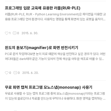
프로그래밍 입문 교육에 유용한 러플(RUR-PLE)
글 내용
러플(RUR-PLE, RUR - Python Learning Environment)은 파이썬을 이용한 교
용용 프로그래밍 언어 환경이다. 사용자는 명령을 통해 화면에 있는 로봇을 움직이며
프로그램잉의 개념에 대해 학습을 할 수 있다. 러플의 특징은 다음과 같다. 프로그래
밍을 처음 접하는 학생들에게 추상적인 수치를 다루는 내용보다는 간단한 명령의 조
작성시간
1
0
2015. 6. 30.
합을 통해 눈에 보이는 로봇을 조작함으로써 프로그래밍을 보다 쉽게 이해할 수 있도
록 한다. 사용 문법은 초보자도 쉽게 익힐 수 있을 정도로 간단하지만 강력한 기능을
지원하고 다양한 분야에 이용되는 파이썬 언어를 학습할 수 있다. 혼자서도 학습할
윈도의 돋보기(magnifier)로 화면 반전시키기
수 있는 튜토리얼이 많다. 파이썬을 별도로 설치하지 않아도 기본적으로 파이썬 쉘과
글 내용
에디터를 제공한다. 그리고 다양한 운영..
PC로 문서 작업하다보면 눈의 피로 때문에 색상을 반전하고 싶은 경우가 있다. 어떤
에디터들은 dark테마 같은 기능이 있어서 전체 색상을 어두운 색조로 바꿀 수 있는
데 HWP 나 pdf 문서를 볼 때는 이런 기능이 아쉽다. 윈도우즈7에 기본으로 포함되
는 돋보기(magnifier)라는 유틸에 이 화면을 반전하는 기능이 있다. 먼저 [Windo
작성시간
0
0
2015. 6. 20.
ws키]+[U] 를 누르면 접근성센터가 열리는데 여기서 {돋보기 시작(G)} 버튼을 누
르거나 [Alt]+[G] 를 누르면 돋보기를 실행시킬 수 있다. 또는 [윈도키]+[+] 혹은
[윈도키]+[-] 를 누르면 돋보기가 실행되면서 화면이 한 단계 확대/축소된다. 여기서
무료 화면 캡쳐 프로그램 모노스냅(monosnap) 사용기
기어모양의 아이콘(설정)을 누르면 다음과 같은 화면이 뜨는데 여기서 {색 반전 사용
글 내용
(I)} 을 선택 [..
무료로 사용할 수 있는 캡쳐 프로그램 중에 모노스냅(monosnap)이라는 프로그램
이 있는데 블로깅이나 자료를 만드는데 무척이나 유용하다. 화면 영역을 캡쳐하는 가
장 기본적인 단축키는 다음과 같다. [Ctrl]+[Alt]+[5] : 화면 영역 선택 캡쳐 특히 캡
쳐된 화면에 각종 도형이나 문구를 깔끔하게 넣을 수 있는데 하단에 보면 화살표, 사
작성시간