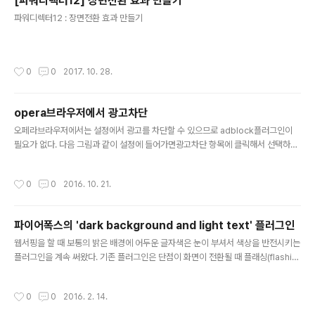
[파워디렉터12] 장면전환 효과 만들기
글 내용
파워디렉터12 : 장면전환 효과 만들기
작성시간
0
0
2017. 10. 28.
opera브라우저에서 광고차단
글 내용
오페라브라우저에서는 설정에서 광고를 차단할 수 있으므로 adblock플러그인이
필요가 없다. 다음 그림과 같이 설정에 들어가면광고차단 항목에 클릭해서 선택하면
된다.이제 이후에 열리는 페이지에는 광고가 차단단다.n{ut005}
작성시간
0
0
2016. 10. 21.
파이어폭스의 'dark background and light text' 플러그인
글 내용
웹서핑을 할 때 보통의 밝은 배경에 어두운 글자색은 눈이 부셔서 색상을 반전시키는
플러그인을 계속 써왔다. 기존 플러그인은 단점이 화면이 전환될 때 플래싱(flashin
g) 이 있거나 이미지도 통채로 반전되서 정말 눈에 자극이 심했는데 파이어폭스의 'd
ark background and light text' 플러그인 은 그러한 현상 없이 깔끔한 화면을
작성시간
0
0
2016. 2. 14.
제공하고 화면 전환이 자연스러워서 감탄하며 사용하고 있다. 이것 때문에 앞으로 파
폭만 사용할 것 같다.