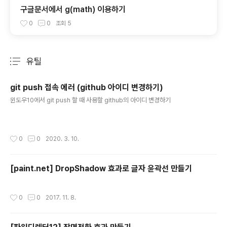
구글문서에서 g(math) 이용하기
0
0
조회
5
유틸
분류 전체보기
주요 글 목록
git push 접속 에러 (github 아이디 변경하기)
글 내용
윈도우10에서 git push 할 때 사용할 github의 아이디 변경하기
작성시간
0
0
2020. 3. 10.
[paint.net] DropShadow 효과로 글자 윤곽선 만들기
작성시간
0
0
2017. 11. 8.