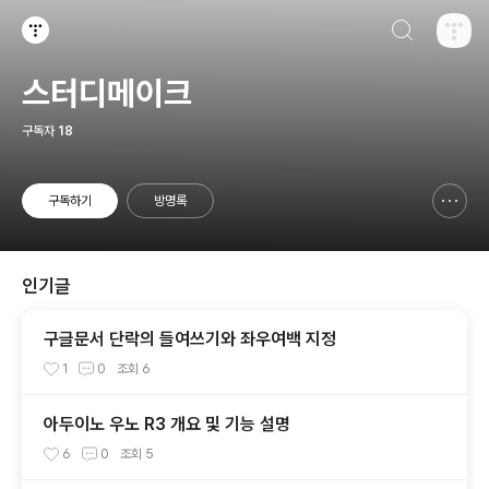
검색하기
티스토리
스터디메이크
구독자
18
구독하기
방명록
신고하기 레이어
열기
인기글
구글문서 단락의 들여쓰기와 좌우여백 지정
1
0
조회
6
아두이노 우노 R3 개요 및 기능 설명
6
0
조회
5