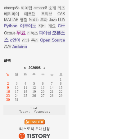
atmega8a
싸이랩
atmega8
소개
라즈
베리파이
매트랩
옥타브
CAS
MATLAB
행렬
Scilab
루아
Java
LUA
Python
아두이노
C++
자바
개요
무료
오픈소
파이썬
Octave
리눅스
스
c언어
Open Source
강좌
특징
Arduino
AVR
달력
«
2026/08
»
일
월
화
수
목
금
토
1
2
3
4
5
6
7
8
9
10
11
12
13
14
15
16
17
18
19
20
21
22
23
24
25
26
27
28
29
30
31
Total :
Today :
Yesterday :
티스토리 초대신청