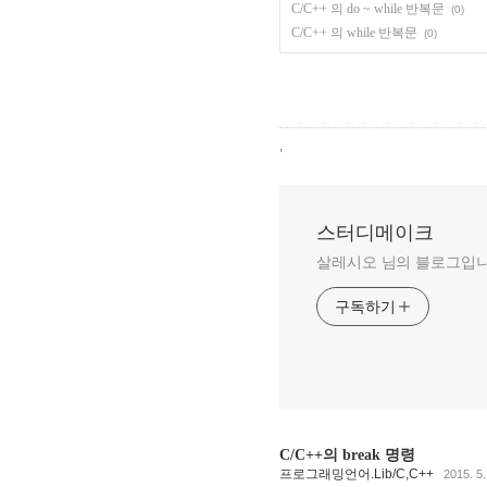
C/C++ 의 do ~ while 반복문
(0)
C/C++ 의 while 반복문
(0)
,
스터디메이크
살레시오 님의 블로그입니
구독하기
C/C++의 break 명령
프로그래밍언어.Lib/C,C++
2015. 5.