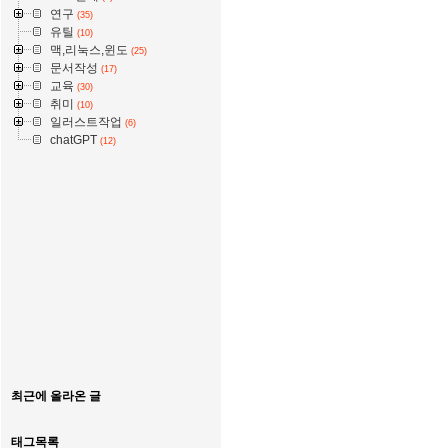
연구
(35)
유틸
(10)
맥,리눅스,윈도
(25)
문서작성
(17)
교육
(30)
취미
(10)
일러스트작업
(6)
chatGPT
(12)
최근에 올라온 글
태그목록