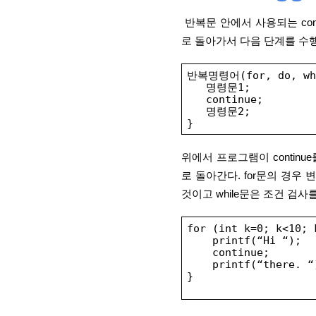
 반복문 안에서 사용되는 continue 명령은 그 뒤의 모든 실행문을 무시하고 반복문의 처음으
로 돌아가서 다음 단계를 수
반복명령어(for, do, wh
   명령문1;
   continue;
   명령문2;
}
위에서 프로그램이 contin
로 돌아간다. for문의 경우
것이고 while문은 조건 검사
for (int k=0; k<10; 
    printf(“Hi “);
    continue;
    printf(“there. “
}