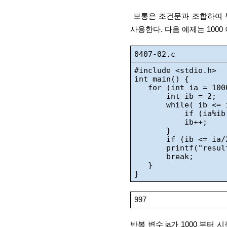
 보통은 조건문과 조합하여 특정 조건이 만족되면 반복문의 시작으로 되돌아가게끔 하는데 
사용한다. 다음 예제는 1000 
0407-02.c
#include <stdio.h>
int main() {
   for (int ia = 10
       int ib = 2;
       while( ib <= 
           if (ia%i
           ib++;
       }
       if (ib <= ia
       printf("resu
       break;
   }
}
997
반복 변수 ia가 1000 부