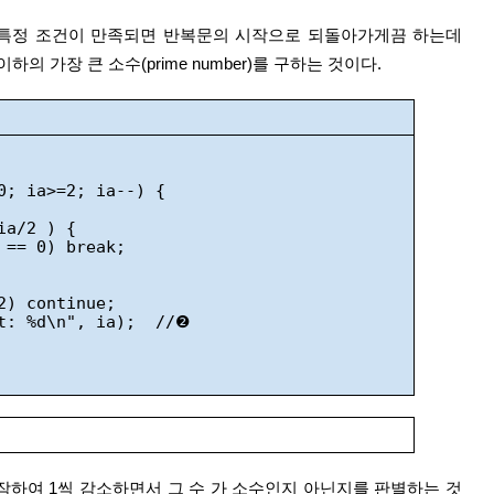
이하의 가장 큰 소수(prime number)를 구하는 것이다.
00; ia>=2; ia--) {
ia/2 ) {
b == 0) break;
/2) continue;
lt: %d\n", ia);  //❷
터 시작하여 1씩 감소하면서 그 수 가 소수인지 아닌지를 판별하는 것