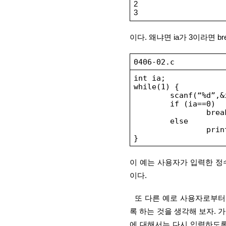
2
3
이다. 왜냐면 ia가 3이라면 
0406-02.c
int ia;
while(1) {
scanf(“%d”,&
if (ia==0)
brea
else
prin
}
이 예는 사용자가 입력한 정수
이다.
  또 다른 예로 사용자로부터 숫자(정수)를 입력받는데 정해진 입력이 아니면 다시 입력하도
록 하는 것을 생각해 보자. 가
에 대해서는 다시 입력하도록 하