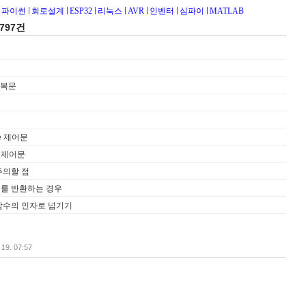
파이썬
회로설계
ESP32
리눅스
AVR
인벤터
심파이
MATLAB
797건
 반복문
ase 제어문
조건 제어문
주의할 점
터를 반환하는 경우
 함수의 인자로 넘기기
 19. 07:57
[doc]
[smts]