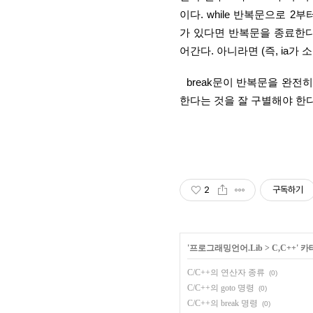
이다. while 반복문으로 2
가 있다면 반복문을 종료한다. 
어간다. 아니라면 (즉, ia가
  break문이 반복문을 완전히 빠져나가게 하는 것이고 continue문은 반복문을 계속 수행하게 
한다는 것을 잘 구별해야 한다
2
구독하기
'
프로그래밍언어.Lib
>
C,C++
' 
C/C++의 연산자 종류
(0)
C/C++의 goto 명령
(0)
C/C++의 break 명령
(0)